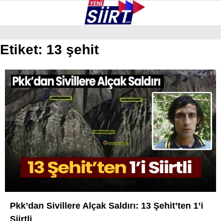
35.2
°
SIIRT
Etiket:
13 şehit
GALERİ
VİDEO
YAZARLAR
KURTALAN
ERUH
BAYKAN
PERVARI
ŞIRVAN
TILLO
GÜNDEM
Pkk’dan Sivillere Alçak Saldırı: 13 Şehit’ten 1’i
Siirtli
NÖBETÇI ECZANELER