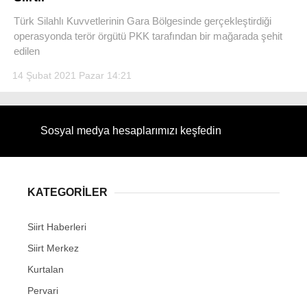
Türk Silahlı Kuvvetlerinin Gara Bölgesinde gerçekleştirdiği
operasyonda terör örgütü PKK tarafından bir mağarada şehit
edilen
14 Şubat 2021 Pazar 14:21
WhatsApp İhbar Hattı
Sosyal medya hesaplarımızı keşfedin
Facebook
KATEGORİLER
Instagram
Siirt Haberleri
Siirt Merkez
Youtube
Kurtalan
Pervari