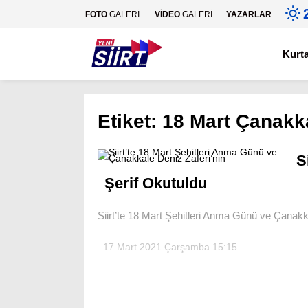
FOTO
GALERİ
VİDEO
GALERİ
YAZARLAR
Kurt
Etiket:
18 Mart Çanakka
S
Şerif Okutuldu
Siirt’te 18 Mart Şehitleri Anma Günü ve Çanakka
17 Mart 2021 Çarşamba 15:15