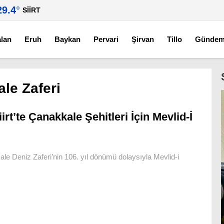
29.4
°
SIIRT
alan
Eruh
Baykan
Pervari
Şirvan
Tillo
Günde
le Zaferi
iirt’te Çanakkale Şehitleri İçin Mevlid-İ
le Deniz Zaferi’nin 106. yıl dönümü dolaysıyla Mevlid-i