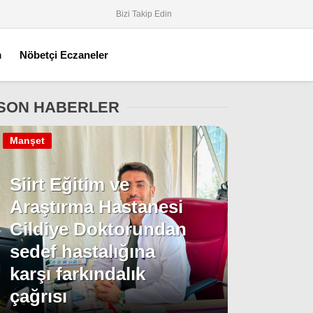
Bizi Takip Edin
m
Nöbetçi Eczaneler
SON HABERLER
Manşet
Siirt Eğitim ve
Araştırma Hastanesi
Cildiye Doktorundan
sedef hastalığına
karşı farkındalık
çağrısı