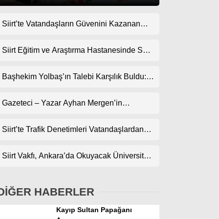
Siirt’te Vatandaşların Güvenini Kazanan
Gündem
İşletme! Uzman Halı Yıkama Memnuniyet
Ekonomi
Topluyor
Siirt Eğitim ve Araştırma Hastanesinde Son
Teknoloji Yeni MR Cihazı Hizmete Girdi!
Politika
Randevularda Bekleme Süresi Kısaldı
Başhekim Yolbaş’ın Talebi Karşılık Buldu:
Dünya
Siirt’e Nükleer Tıp Merkezi Kuruluyor
Gazeteci – Yazar Ayhan Mergen’in
Spor
Kaleminden: “Siirt’te Şehir Kültürü ve Trafik
Magazin
Kuralları”
Siirt’te Trafik Denetimleri Vatandaşlardan
Tam Not Alıyor
sağlık
Siirt Vakfı, Ankara’da Okuyacak Üniversite
Teknoloji
Adaylarını Canlı Yayında Buluşturuyor
DİĞER HABERLER
Kayıp Sultan Papağanı