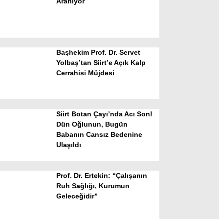
Aranıyor
Başhekim Prof. Dr. Servet
Yolbaş’tan Siirt’e Açık Kalp
Cerrahisi Müjdesi
WhatsApp İhbar Hattı
Siirt Botan Çayı’nda Acı Son!
Dün Oğlunun, Bugün
Babanın Cansız Bedenine
Facebook
Ulaşıldı
Prof. Dr. Ertekin: “Çalışanın
Instagram
Ruh Sağlığı, Kurumun
Geleceğidir”
Youtube