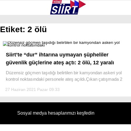
35.7
°
SIIRT
Etiket:
2 ölü
GALERİ
VİDEO
YAZARLAR
KURTALAN
Siirt’te “dur” ihtarına uymayan şüpheliler
ERUH
güvenlik güçlerine ateş açtı: 2 ölü, 12 yaralı
BAYKAN
Düzensiz göçmen taşıdığı belirtilen bir kamyondan askeri yol
kontrol noktasındaki personele ateş açıldı.Çıkan çatışmada 2
PERVARI
27 Haziran 2021 Pazar 09:33
ŞIRVAN
TILLO
Sosyal medya hesaplarımızı keşfedin
GÜNDEM
NÖBETÇI ECZANELER