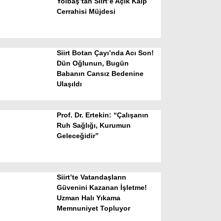
Yolbaş’tan Siirt’e Açık Kalp
Cerrahisi Müjdesi
Siirt Botan Çayı’nda Acı Son!
Dün Oğlunun, Bugün
Babanın Cansız Bedenine
Ulaşıldı
WhatsApp İhbar Hattı
Prof. Dr. Ertekin: “Çalışanın
Ruh Sağlığı, Kurumun
Geleceğidir”
Facebook
Siirt’te Vatandaşların
Instagram
Güvenini Kazanan İşletme!
Uzman Halı Yıkama
Memnuniyet Topluyor
Youtube