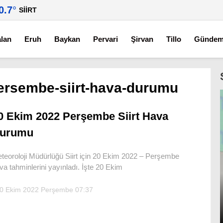
0.7
°
SIIRT
alan
Eruh
Baykan
Pervari
Şirvan
Tillo
Günde
ersembe-siirt-hava-durumu
0 Ekim 2022 Perşembe Siirt Hava
urumu
teoroloji Müdürlüğü Siirt için 20 Ekim 2022 – Perşembe
va tahminlerini yayınladı. İşte 20 Ekim
0 Ekim 2022 Perşembe 07:37