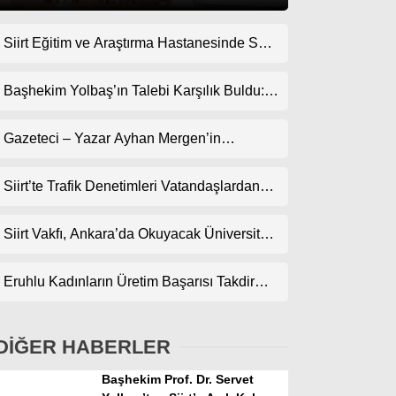
Siirt Eğitim ve Araştırma Hastanesinde Son
Gündem
Teknoloji Yeni MR Cihazı Hizmete Girdi!
Ekonomi
Randevularda Bekleme Süresi Kısaldı
Başhekim Yolbaş’ın Talebi Karşılık Buldu:
Siirt’e Nükleer Tıp Merkezi Kuruluyor
Politika
Gazeteci – Yazar Ayhan Mergen’in
Dünya
Kaleminden: “Siirt’te Şehir Kültürü ve Trafik
Kuralları”
Siirt’te Trafik Denetimleri Vatandaşlardan
Spor
Tam Not Alıyor
Magazin
Siirt Vakfı, Ankara’da Okuyacak Üniversite
Adaylarını Canlı Yayında Buluşturuyor
sağlık
Eruhlu Kadınların Üretim Başarısı Takdir
Teknoloji
Topluyor
DİĞER HABERLER
Başhekim Prof. Dr. Servet