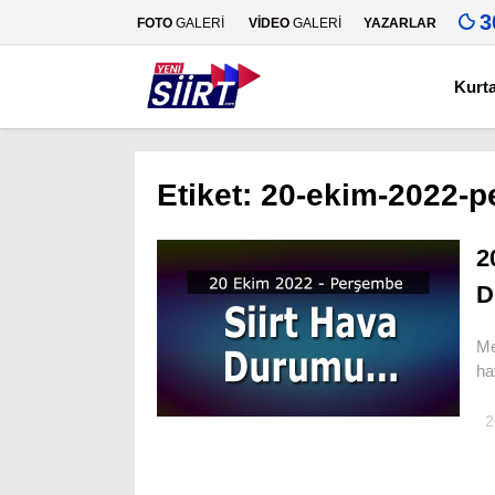
3
FOTO
GALERİ
VİDEO
GALERİ
YAZARLAR
Kurt
Etiket:
20-ekim-2022-p
2
D
Me
ha
2