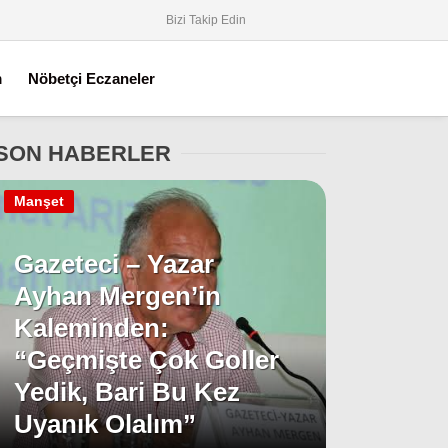
Bizi Takip Edin
m
Nöbetçi Eczaneler
SON HABERLER
Manşet
Gazeteci – Yazar
Ayhan Mergen’in
Kaleminden:
“Geçmişte Çok Goller
Yedik, Bari Bu Kez
Uyanık Olalım”