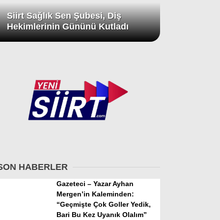
Siirt Sağlık Sen Şubesi, Diş
Hekimlerinin Gününü Kutladı
SON HABERLER
Gazeteci – Yazar Ayhan
Mergen’in Kaleminden:
“Geçmişte Çok Goller Yedik,
Bari Bu Kez Uyanık Olalım”