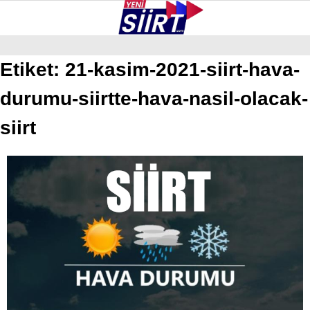
28.5
°
SIIRT
Etiket:
21-kasim-2021-siirt-hava-
durumu-siirtte-hava-nasil-olacak-
GALERİ
VİDEO
YAZARLAR
KURTALAN
siirt
ERUH
BAYKAN
PERVARI
ŞIRVAN
TILLO
GÜNDEM
NÖBETÇI ECZANELER