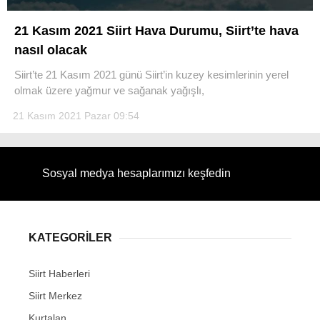
21 Kasım 2021 Siirt Hava Durumu, Siirt’te hava
nasıl olacak
Siirt’te 21 Kasım 2021 günü Siirt’in kuzey kesimlerinin yerel
WhatsApp İhbar Hattı
olmak üzere yağmur ve sağanak yağışlı,
21 Kasım 2021 Pazar 09:54
Facebook
Sosyal medya hesaplarımızı keşfedin
Instagram
KATEGORİLER
Youtube
Siirt Haberleri
Siirt Merkez
Kurtalan