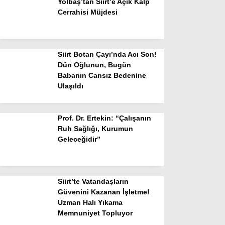
Yolbaş’tan Siirt’e Açık Kalp
Cerrahisi Müjdesi
Siirt Botan Çayı’nda Acı Son!
Dün Oğlunun, Bugün
Babanın Cansız Bedenine
Ulaşıldı
Prof. Dr. Ertekin: “Çalışanın
Ruh Sağlığı, Kurumun
Geleceğidir”
Siirt’te Vatandaşların
Güvenini Kazanan İşletme!
Uzman Halı Yıkama
Memnuniyet Topluyor