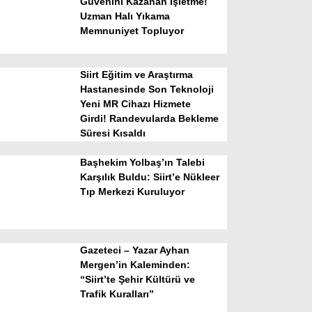
Güvenini Kazanan İşletme!
Uzman Halı Yıkama
Memnuniyet Topluyor
Siirt Eğitim ve Araştırma
Hastanesinde Son Teknoloji
Yeni MR Cihazı Hizmete
Girdi! Randevularda Bekleme
WhatsApp İhbar Hattı
Süresi Kısaldı
Başhekim Yolbaş’ın Talebi
Karşılık Buldu: Siirt’e Nükleer
Tıp Merkezi Kuruluyor
Facebook
Gazeteci – Yazar Ayhan
Instagram
Mergen’in Kaleminden:
“Siirt’te Şehir Kültürü ve
Trafik Kuralları”
Youtube