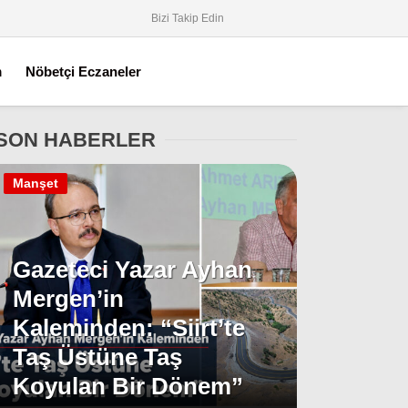
Bizi Takip Edin
m
Nöbetçi Eczaneler
SON HABERLER
Manşet
Gazeteci Yazar Ayhan
Mergen’in
Kaleminden: “Siirt’te
Taş Üstüne Taş
Koyulan Bir Dönem”