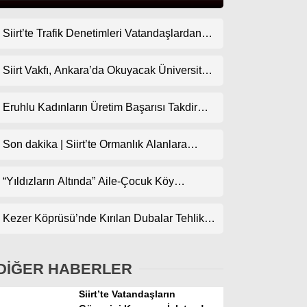
Siirt’te Trafik Denetimleri Vatandaşlardan
Gündem
Tam Not Alıyor
Ekonomi
Siirt Vakfı, Ankara’da Okuyacak Üniversite
Adaylarını Canlı Yayında Buluşturuyor
Politika
Eruhlu Kadınların Üretim Başarısı Takdir
Dünya
Topluyor
Son dakika | Siirt’te Ormanlık Alanlara
Spor
Girişler Yasaklandı
Magazin
“Yıldızların Altında” Aile-Çocuk Köy
Sineması Projesiyle Sinema İlçe
sağlık
Köylerindeki Çocuklarla Buluşuyor
Kezer Köprüsü’nde Kırılan Dubalar Tehlike
Teknoloji
Oluşturuyor
DİĞER HABERLER
Siirt’te Vatandaşların