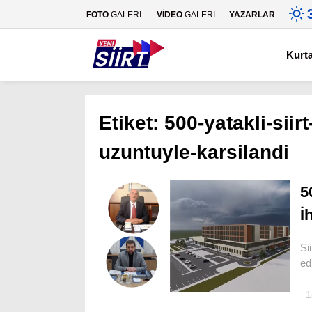
FOTO
GALERİ
VİDEO
GALERİ
YAZARLAR
Kurt
Etiket:
500-yatakli-siir
uzuntuyle-karsilandi
5
İ
Si
ed
1