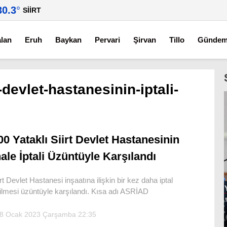
30.3
°
SIIRT
alan
Eruh
Baykan
Pervari
Şirvan
Tillo
Günde
t-devlet-hastanesinin-iptali-
00 Yataklı Siirt Devlet Hastanesinin
hale İptali Üzüntüyle Karşılandı
irt Devlet Hastanesi inşaatına ilişkin bir kez daha iptal
ilmesi üzüntüyle karşılandı. Kısa adı ASRİAD
8 Ocak 2023 Çarşamba 22:35