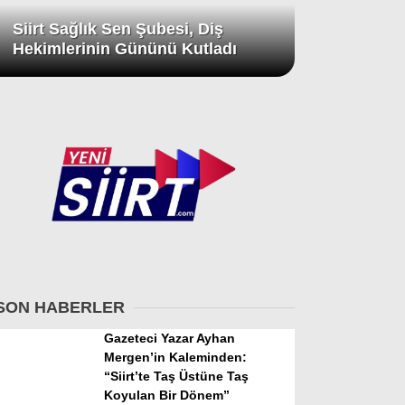
Siirt Sağlık Sen Şubesi, Diş
Hekimlerinin Gününü Kutladı
SON HABERLER
Gazeteci Yazar Ayhan
Mergen’in Kaleminden:
“Siirt’te Taş Üstüne Taş
Koyulan Bir Dönem”