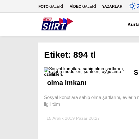
FOTO
GALERİ
VİDEO
GALERİ
YAZARLAR
Kurt
Etiket:
894 tl
S
olma imkanı
Sosyal konutlara sahip olma şartlarını, evlerin 
ilgili tüm
15 Aralık 2019 Pazar 20:27