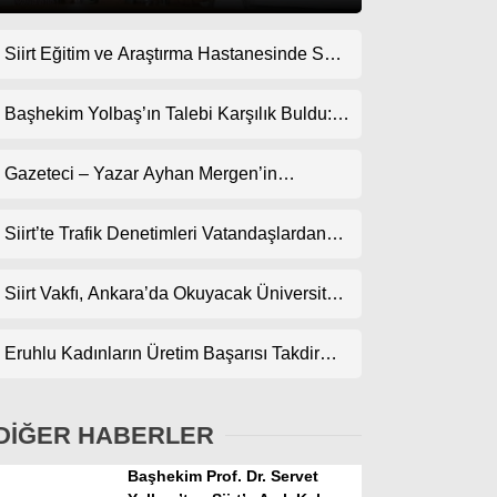
Siirt Eğitim ve Araştırma Hastanesinde Son
Gündem
Teknoloji Yeni MR Cihazı Hizmete Girdi!
Ekonomi
Randevularda Bekleme Süresi Kısaldı
Başhekim Yolbaş’ın Talebi Karşılık Buldu:
Siirt’e Nükleer Tıp Merkezi Kuruluyor
Politika
Gazeteci – Yazar Ayhan Mergen’in
Dünya
Kaleminden: “Siirt’te Şehir Kültürü ve Trafik
Kuralları”
Siirt’te Trafik Denetimleri Vatandaşlardan
Spor
Tam Not Alıyor
Magazin
Siirt Vakfı, Ankara’da Okuyacak Üniversite
Adaylarını Canlı Yayında Buluşturuyor
sağlık
Eruhlu Kadınların Üretim Başarısı Takdir
Teknoloji
Topluyor
DİĞER HABERLER
Başhekim Prof. Dr. Servet