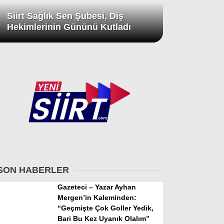
Siirt Sağlık Sen Şubesi, Diş
Hekimlerinin Gününü Kutladı
SON HABERLER
Gazeteci – Yazar Ayhan
Mergen’in Kaleminden:
“Geçmişte Çok Goller Yedik,
Bari Bu Kez Uyanık Olalım”