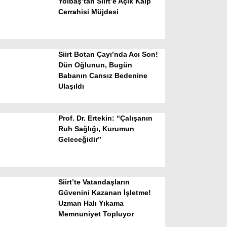
Yolbaş’tan Siirt’e Açık Kalp
Cerrahisi Müjdesi
Siirt Botan Çayı’nda Acı Son!
Dün Oğlunun, Bugün
Babanın Cansız Bedenine
Ulaşıldı
WhatsApp İhbar Hattı
Prof. Dr. Ertekin: “Çalışanın
Ruh Sağlığı, Kurumun
Geleceğidir”
Facebook
Siirt’te Vatandaşların
Instagram
Güvenini Kazanan İşletme!
Uzman Halı Yıkama
Memnuniyet Topluyor
Youtube