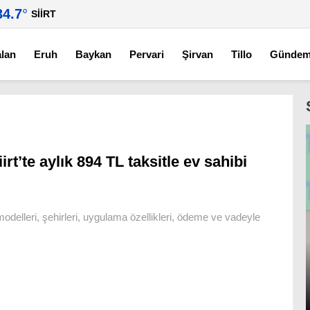
34.7
°
SIIRT
alan
Eruh
Baykan
Pervari
Şirvan
Tillo
Günde
iirt’te aylık 894 TL taksitle ev sahibi
modelleri, şehirleri, uygulama özellikleri, ödeme ve vadeyle