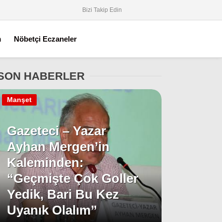
Bizi Takip Edin
m
Nöbetçi Eczaneler
SON HABERLER
Manşet
Gazeteci – Yazar
Ayhan Mergen’in
Kaleminden:
“Geçmişte Çok Goller
Yedik, Bari Bu Kez
Uyanık Olalım”