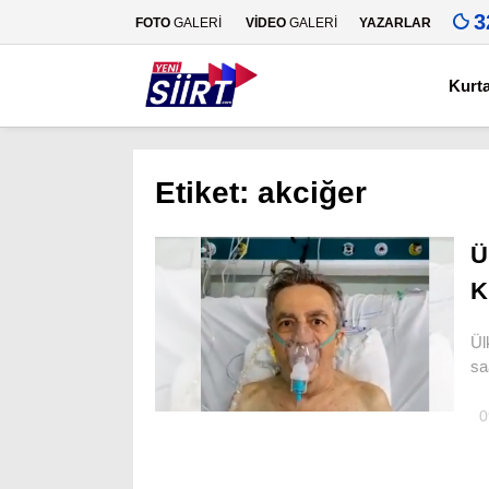
3
FOTO
GALERİ
VİDEO
GALERİ
YAZARLAR
Kurt
Etiket:
akciğer
Ü
K
Ül
sa
0