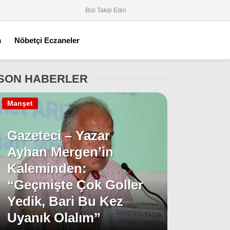
Bizi Takip Edin
m
Nöbetçi Eczaneler
SON HABERLER
Manşet
Gazeteci – Yazar
Ayhan Mergen’in
Kaleminden:
“Geçmişte Çok Goller
Yedik, Bari Bu Kez
Uyanık Olalım”