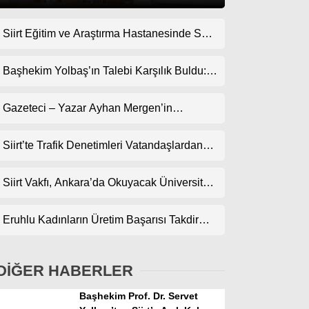
Siirt Eğitim ve Araştırma Hastanesinde Son
Gündem
Teknoloji Yeni MR Cihazı Hizmete Girdi!
Ekonomi
Randevularda Bekleme Süresi Kısaldı
Başhekim Yolbaş’ın Talebi Karşılık Buldu:
Siirt’e Nükleer Tıp Merkezi Kuruluyor
Politika
Gazeteci – Yazar Ayhan Mergen’in
Dünya
Kaleminden: “Siirt’te Şehir Kültürü ve Trafik
Kuralları”
Siirt’te Trafik Denetimleri Vatandaşlardan
Spor
Tam Not Alıyor
Magazin
Siirt Vakfı, Ankara’da Okuyacak Üniversite
Adaylarını Canlı Yayında Buluşturuyor
sağlık
Eruhlu Kadınların Üretim Başarısı Takdir
Teknoloji
Topluyor
DİĞER HABERLER
Başhekim Prof. Dr. Servet