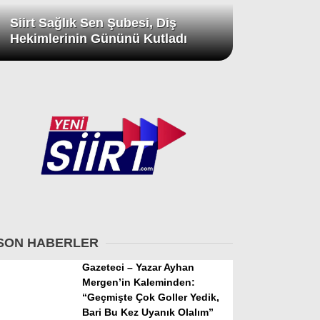
Siirt Sağlık Sen Şubesi, Diş
Hekimlerinin Gününü Kutladı
SON HABERLER
Gazeteci – Yazar Ayhan
Mergen’in Kaleminden:
“Geçmişte Çok Goller Yedik,
Bari Bu Kez Uyanık Olalım”