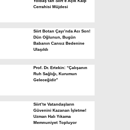
Yolbaş’tan Siirt’e Açık Kalp
Cerrahisi Müjdesi
Siirt Botan Çayı’nda Acı Son!
Dün Oğlunun, Bugün
Babanın Cansız Bedenine
Ulaşıldı
WhatsApp İhbar Hattı
Prof. Dr. Ertekin: “Çalışanın
Ruh Sağlığı, Kurumun
Geleceğidir”
Facebook
Siirt’te Vatandaşların
Instagram
Güvenini Kazanan İşletme!
Uzman Halı Yıkama
Memnuniyet Topluyor
Youtube