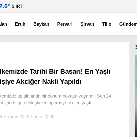
2.6
°
SIIRT
alan
Eruh
Baykan
Pervari
Şirvan
Tillo
Günde
lkemizde Tarihi Bir Başarı! En Yaşlı
işiye Akciğer Nakli Yapıldı
kemizde tıp alanında bir dönüm noktası yaşandı! Son 24
at içinde gerçekleştirilen operasyonla, en yaşlı
9 Haziran 2023 Cuma 20:09