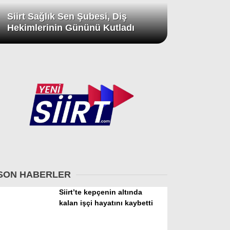
Siirt Sağlık Sen Şubesi, Diş
Hekimlerinin Gününü Kutladı
SON HABERLER
Siirt’te kepçenin altında
kalan işçi hayatını kaybetti