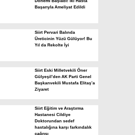
Dönemi Başladı! İki Hasta
Başarıyla Ameliyat Edildi
Siirt Pervari Balında
Üreticinin Yüzü Gülüyor! Bu
Yıl da Rekolte İyi
WhatsApp İhbar Hattı
Siirt Eski Milletvekili Öner
Gülyeşil’den AK Parti Genel
Başkanvekili Mustafa Elitaş’a
Facebook
Ziyaret
Siirt Eğitim ve Araştırma
Instagram
Hastanesi Cildiye
Doktorundan sedef
hastalığına karşı farkındalık
Youtube
çağrısı