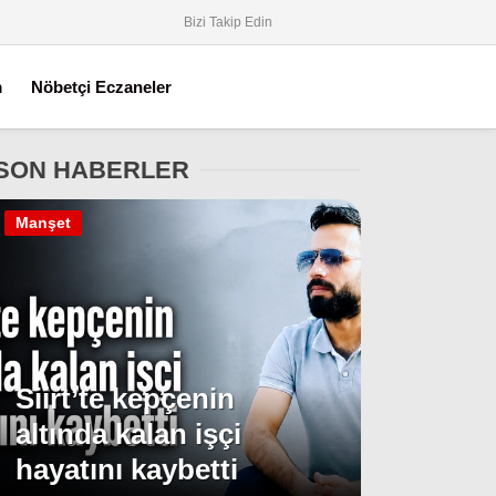
Bizi Takip Edin
m
Nöbetçi Eczaneler
SON HABERLER
Manşet
Siirt’te kepçenin
altında kalan işçi
hayatını kaybetti