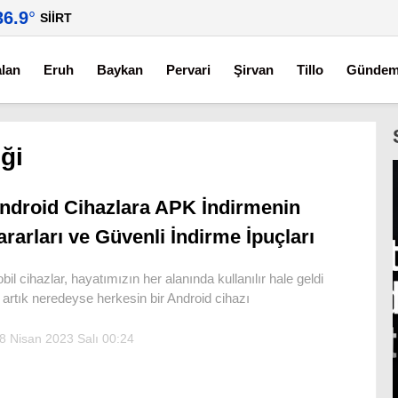
36.9
°
SIIRT
alan
Eruh
Baykan
Pervari
Şirvan
Tillo
Günde
ği
ndroid Cihazlara APK İndirmenin
ararları ve Güvenli İndirme İpuçları
bil cihazlar, hayatımızın her alanında kullanılır hale geldi
 artık neredeyse herkesin bir Android cihazı
8 Nisan 2023 Salı 00:24