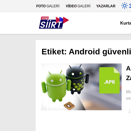
FOTO
GALERİ
VİDEO
GALERİ
YAZARLAR
Kurt
Etiket:
Android güvenli
A
Z
Mo
ve
1