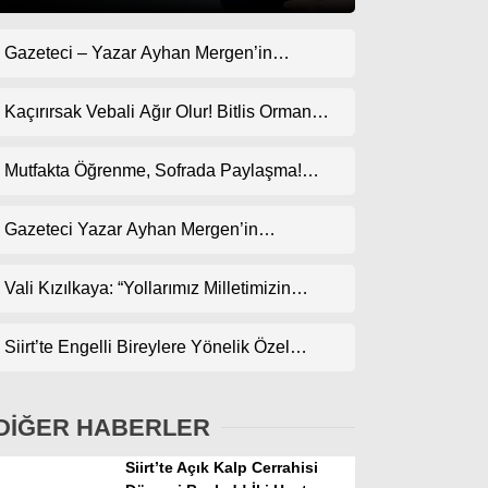
Gazeteci – Yazar Ayhan Mergen’in
Gündem
Kaleminden: “Geçmişte Çok Goller Yedik,
Ekonomi
Bari Bu Kez Uyanık Olalım”
Kaçırırsak Vebali Ağır Olur! Bitlis Orman
Bölge Müdürlüğü’ne Göz Dikti!
Politika
Mutfakta Öğrenme, Sofrada Paylaşma!
Dünya
ODES Projesi Kapsamında Pankek
Etkinliği
Gazeteci Yazar Ayhan Mergen’in
Spor
Kaleminden: “Siirt’te Taş Üstüne Taş
Magazin
Koyulan Bir Dönem”
Vali Kızılkaya: “Yollarımız Milletimizin
Gönlünden Geçer”
sağlık
Siirt’te Engelli Bireylere Yönelik Özel
Teknoloji
Etkinlik
DİĞER HABERLER
Siirt’te Açık Kalp Cerrahisi