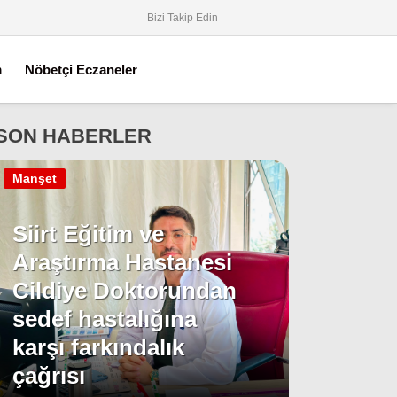
Bizi Takip Edin
m
Nöbetçi Eczaneler
SON HABERLER
Manşet
Siirt Eğitim ve
Araştırma Hastanesi
Cildiye Doktorundan
sedef hastalığına
karşı farkındalık
çağrısı