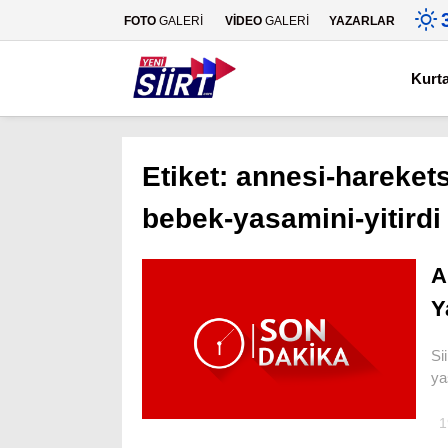
FOTO
GALERİ
VİDEO
GALERİ
YAZARLAR
Kurt
Etiket:
annesi-harekets
bebek-yasamini-yitirdi
A
Y
Si
ya
1