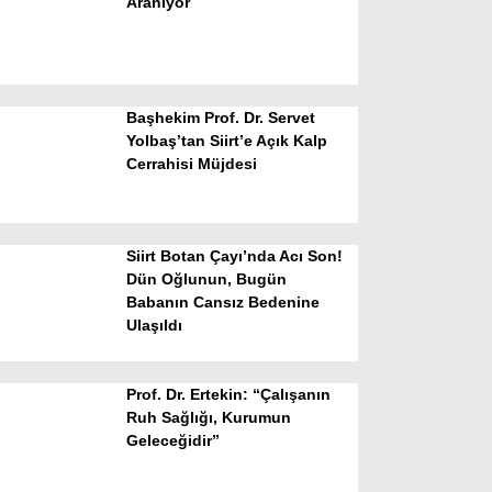
Aranıyor
Başhekim Prof. Dr. Servet
Yolbaş’tan Siirt’e Açık Kalp
Cerrahisi Müjdesi
WhatsApp İhbar Hattı
Siirt Botan Çayı’nda Acı Son!
Dün Oğlunun, Bugün
Babanın Cansız Bedenine
Facebook
Ulaşıldı
Prof. Dr. Ertekin: “Çalışanın
Instagram
Ruh Sağlığı, Kurumun
Geleceğidir”
Youtube