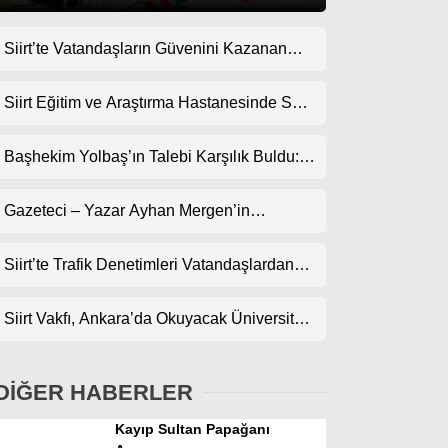
Siirt’te Vatandaşların Güvenini Kazanan
Gündem
İşletme! Uzman Halı Yıkama Memnuniyet
Ekonomi
Topluyor
Siirt Eğitim ve Araştırma Hastanesinde Son
Teknoloji Yeni MR Cihazı Hizmete Girdi!
Politika
Randevularda Bekleme Süresi Kısaldı
Başhekim Yolbaş’ın Talebi Karşılık Buldu:
Dünya
Siirt’e Nükleer Tıp Merkezi Kuruluyor
Gazeteci – Yazar Ayhan Mergen’in
Spor
Kaleminden: “Siirt’te Şehir Kültürü ve Trafik
Magazin
Kuralları”
Siirt’te Trafik Denetimleri Vatandaşlardan
Tam Not Alıyor
sağlık
Siirt Vakfı, Ankara’da Okuyacak Üniversite
Teknoloji
Adaylarını Canlı Yayında Buluşturuyor
DİĞER HABERLER
Kayıp Sultan Papağanı