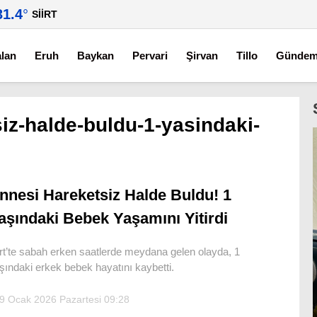
31.4
°
SIIRT
alan
Eruh
Baykan
Pervari
Şirvan
Tillo
Günde
iz-halde-buldu-1-yasindaki-
nnesi Hareketsiz Halde Buldu! 1
aşındaki Bebek Yaşamını Yitirdi
irt’te sabah erken saatlerde meydana gelen olayda, 1
şındaki erkek bebek hayatını kaybetti.
9 Ocak 2026 Pazartesi 09:28