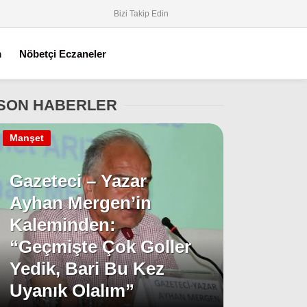
Bizi Takip Edin
m
Nöbetçi Eczaneler
SON HABERLER
Manşet
Gazeteci – Yazar
Ayhan Mergen’in
Kaleminden:
“Geçmişte Çok Goller
Yedik, Bari Bu Kez
Uyanık Olalım”