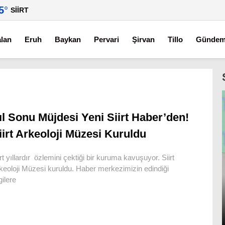
5
°
SIIRT
alan
Eruh
Baykan
Pervari
Şirvan
Tillo
Günde
ıl Sonu Müjdesi Yeni Siirt Haber’den!
iirt Arkeoloji Müzesi Kuruldu
irt yıllardır özlemini çektiği bir kuruma kavuşuyor. Siirt
keoloji Müzesi kuruldu. Haber merkezimizin edindiği
gilere