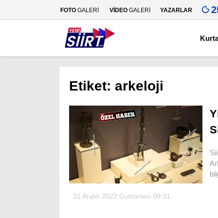
2
FOTO
GALERİ
VİDEO
GALERİ
YAZARLAR
Kurt
Etiket:
arkeloji
Y
S
Si
Ar
bil
31 Aralık 2022 Cumartesi 00:31