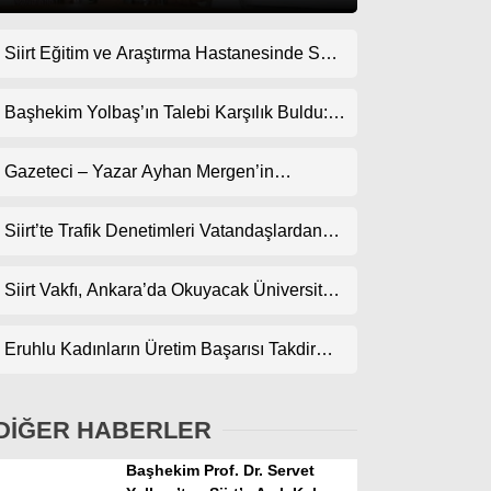
Siirt Eğitim ve Araştırma Hastanesinde Son
Gündem
Teknoloji Yeni MR Cihazı Hizmete Girdi!
Ekonomi
Randevularda Bekleme Süresi Kısaldı
Başhekim Yolbaş’ın Talebi Karşılık Buldu:
Siirt’e Nükleer Tıp Merkezi Kuruluyor
Politika
Gazeteci – Yazar Ayhan Mergen’in
Dünya
Kaleminden: “Siirt’te Şehir Kültürü ve Trafik
Kuralları”
Siirt’te Trafik Denetimleri Vatandaşlardan
Spor
Tam Not Alıyor
Magazin
Siirt Vakfı, Ankara’da Okuyacak Üniversite
Adaylarını Canlı Yayında Buluşturuyor
sağlık
Eruhlu Kadınların Üretim Başarısı Takdir
Teknoloji
Topluyor
DİĞER HABERLER
Başhekim Prof. Dr. Servet