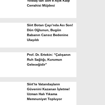
Yolbaş’tan Siirt’e Açık Kalp
Cerrahisi Müjdesi
Siirt Botan Çayı’nda Acı Son!
Dün Oğlunun, Bugün
Babanın Cansız Bedenine
Ulaşıldı
WhatsApp İhbar Hattı
Prof. Dr. Ertekin: “Çalışanın
Ruh Sağlığı, Kurumun
Geleceğidir”
Facebook
Siirt’te Vatandaşların
Instagram
Güvenini Kazanan İşletme!
Uzman Halı Yıkama
Memnuniyet Topluyor
Youtube