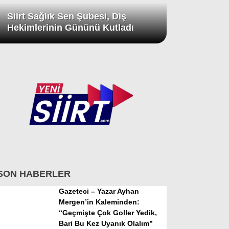
Siirt Sağlık Sen Şubesi, Diş
Hekimlerinin Gününü Kutladı
SON HABERLER
Gazeteci – Yazar Ayhan
Mergen’in Kaleminden:
“Geçmişte Çok Goller Yedik,
Bari Bu Kez Uyanık Olalım”