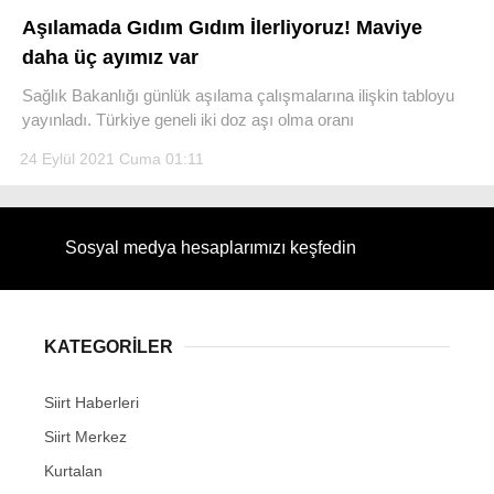
Aşılamada Gıdım Gıdım İlerliyoruz! Maviye
daha üç ayımız var
Sağlık Bakanlığı günlük aşılama çalışmalarına ilişkin tabloyu
yayınladı. Türkiye geneli iki doz aşı olma oranı
WhatsApp İhbar Hattı
24 Eylül 2021 Cuma 01:11
Facebook
Sosyal medya hesaplarımızı keşfedin
Instagram
KATEGORİLER
Siirt Haberleri
Youtube
Siirt Merkez
Kurtalan