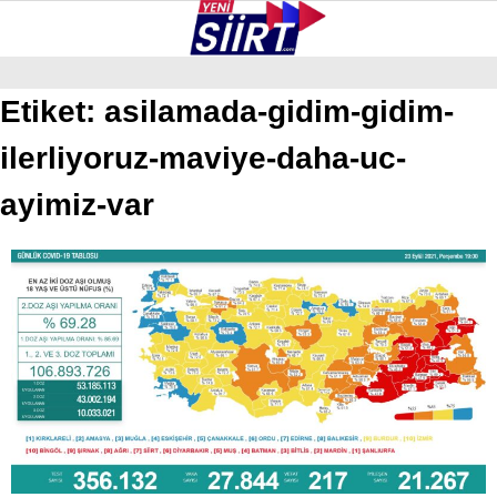
25
°
SIIRT
Etiket:
asilamada-gidim-gidim-
ilerliyoruz-maviye-daha-uc-
GALERİ
VİDEO
YAZARLAR
KURTALAN
ayimiz-var
ERUH
BAYKAN
PERVARI
ŞIRVAN
TILLO
GÜNDEM
NÖBETÇI ECZANELER