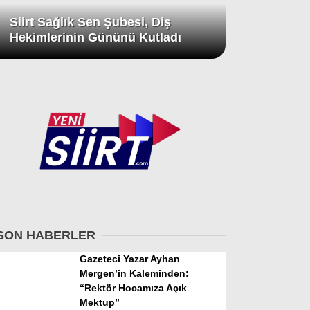
Siirt Sağlık Sen Şubesi, Diş
Hekimlerinin Gününü Kutladı
SON HABERLER
Gazeteci Yazar Ayhan
Mergen’in Kaleminden:
“Rektör Hocamıza Açık
Mektup”