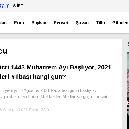
37.7
°
SIIRT
alan
Eruh
Baykan
Pervari
Şirvan
Tillo
Günde
cu
icri 1443 Muharrem Ayı Başlıyor, 2021
icri Yılbaşı hangi gün?
cri yeni yıl 9 Ağustos 2021 Pazartesi günü başlıyor.
ygamber efendimizin Mekke’den Medine’ye göç etmesini
8 Ağustos 2021 Pazar 22:01