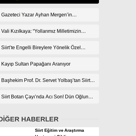
Gazeteci Yazar Ayhan Mergen’in
Gündem
Kaleminden: “Siirt’te Taş Üstüne Taş
Ekonomi
Koyulan Bir Dönem”
Vali Kızılkaya: “Yollarımız Milletimizin
Gönlünden Geçer”
Politika
Siirt’te Engelli Bireylere Yönelik Özel
Dünya
Etkinlik
Kayıp Sultan Papağanı Aranıyor
Spor
Magazin
Başhekim Prof. Dr. Servet Yolbaş’tan Siirt’e
Açık Kalp Cerrahisi Müjdesi
sağlık
Siirt Botan Çayı’nda Acı Son! Dün Oğlunun,
Teknoloji
Bugün Babanın Cansız Bedenine Ulaşıldı
DİĞER HABERLER
Siirt Eğitim ve Araştırma