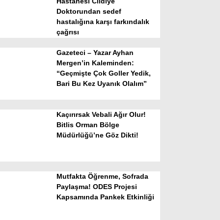
Hastanesi Cildiye
Doktorundan sedef
hastalığına karşı farkındalık
çağrısı
Gazeteci – Yazar Ayhan
Mergen’in Kaleminden:
“Geçmişte Çok Goller Yedik,
Bari Bu Kez Uyanık Olalım”
WhatsApp İhbar Hattı
Kaçırırsak Vebali Ağır Olur!
Bitlis Orman Bölge
Müdürlüğü’ne Göz Dikti!
Facebook
Mutfakta Öğrenme, Sofrada
Instagram
Paylaşma! ODES Projesi
Kapsamında Pankek Etkinliği
Youtube