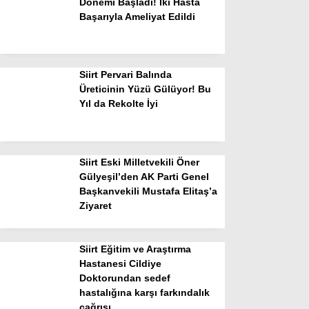
Dönemi Başladı! İki Hasta
Başarıyla Ameliyat Edildi
Siirt Pervari Balında
Üreticinin Yüzü Gülüyor! Bu
Yıl da Rekolte İyi
Siirt Eski Milletvekili Öner
Gülyeşil’den AK Parti Genel
Başkanvekili Mustafa Elitaş’a
Ziyaret
Siirt Eğitim ve Araştırma
Hastanesi Cildiye
Doktorundan sedef
hastalığına karşı farkındalık
çağrısı