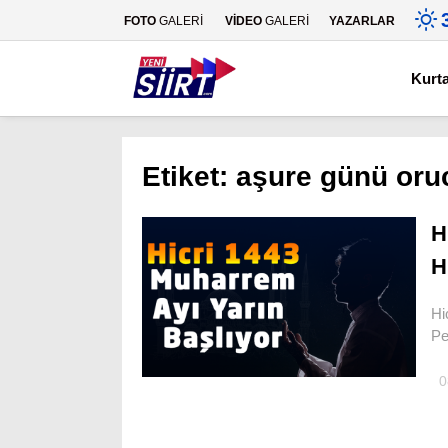
FOTO
GALERİ
VİDEO
GALERİ
YAZARLAR
Kurt
Etiket:
aşure günü oru
H
H
Hi
Pe
0