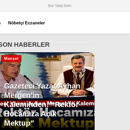
Bizi Takip Edin
m
Nöbetçi Eczaneler
SON HABERLER
Manşet
Gazeteci Yazar Ayhan
Mergen’in
Kaleminden: “Rektör
Hocamıza Açık
Mektup”