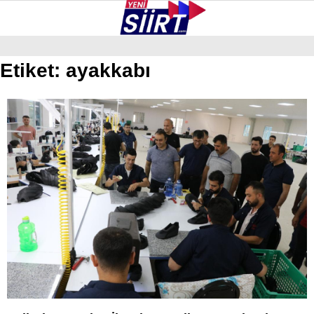
27.1
°
SIIRT
Etiket:
ayakkabı
GALERİ
VİDEO
YAZARLAR
KURTALAN
ERUH
BAYKAN
PERVARI
ŞIRVAN
TILLO
GÜNDEM
NÖBETÇI ECZANELER