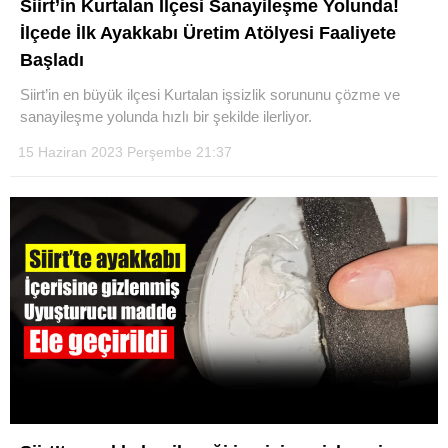
Siirt’in Kurtalan İlçesi Sanayileşme Yolunda!
İlçede İlk Ayakkabı Üretim Atölyesi Faaliyete
Başladı
Siirt’in en büyük ilçesi Kurtalan işsizlik sorununu çözme ve
sanayileşme yolunda hızlı bir şekilde ilerliyor.
WhatsApp İhbar Hattı
15 Haziran 2023 Perşembe 21:37
Facebook
Instagram
Youtube