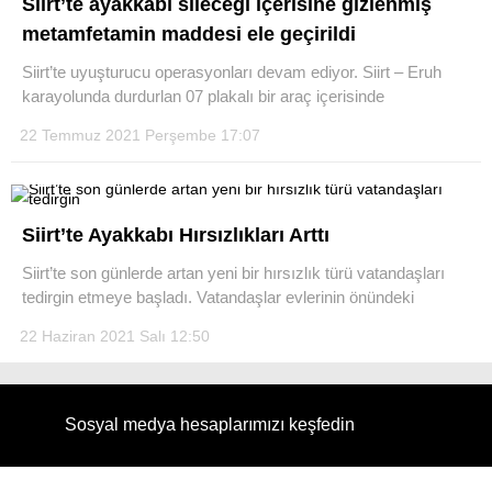
Siirt’te ayakkabı sileceği içerisine gizlenmiş
metamfetamin maddesi ele geçirildi
Siirt’te uyuşturucu operasyonları devam ediyor. Siirt – Eruh
karayolunda durdurlan 07 plakalı bir araç içerisinde
22 Temmuz 2021 Perşembe 17:07
Siirt’te Ayakkabı Hırsızlıkları Arttı
Siirt’te son günlerde artan yeni bir hırsızlık türü vatandaşları
tedirgin etmeye başladı. Vatandaşlar evlerinin önündeki
22 Haziran 2021 Salı 12:50
Sosyal medya hesaplarımızı keşfedin