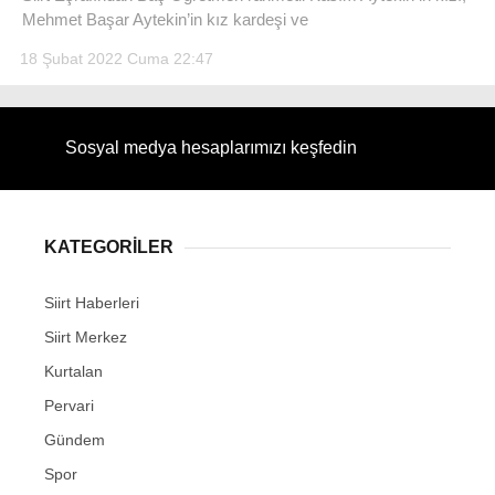
Mehmet Başar Aytekin’in kız kardeşi ve
18 Şubat 2022 Cuma 22:47
WhatsApp İhbar Hattı
Sosyal medya hesaplarımızı keşfedin
Facebook
KATEGORİLER
Siirt Haberleri
Siirt Merkez
Instagram
Kurtalan
Youtube
Pervari
Gündem
Spor