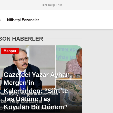
Bizi Takip Edin
m
Nöbetçi Eczaneler
SON HABERLER
Manşet
Gazeteci Yazar Ayhan
Mergen’in
Kaleminden: “Siirt’te
Taş Üstüne Taş
Koyulan Bir Dönem”