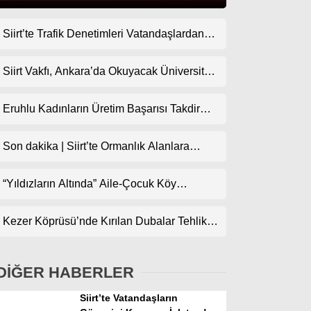
Siirt’te Trafik Denetimleri Vatandaşlardan
Gündem
Tam Not Alıyor
Ekonomi
Siirt Vakfı, Ankara’da Okuyacak Üniversite
Adaylarını Canlı Yayında Buluşturuyor
Politika
Eruhlu Kadınların Üretim Başarısı Takdir
Dünya
Topluyor
Son dakika | Siirt’te Ormanlık Alanlara
Spor
Girişler Yasaklandı
Magazin
“Yıldızların Altında” Aile-Çocuk Köy
Sineması Projesiyle Sinema İlçe
sağlık
Köylerindeki Çocuklarla Buluşuyor
Kezer Köprüsü’nde Kırılan Dubalar Tehlike
Teknoloji
Oluşturuyor
DİĞER HABERLER
Siirt’te Vatandaşların