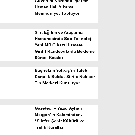
Güvenini Kazanan İşletme!
Uzman Halı Yıkama
Memnuniyet Topluyor
Siirt Eğitim ve Araştırma
Hastanesinde Son Teknoloji
Yeni MR Cihazı Hizmete
Girdi! Randevularda Bekleme
WhatsApp İhbar Hattı
Süresi Kısaldı
Başhekim Yolbaş’ın Talebi
Karşılık Buldu: Siirt’e Nükleer
Tıp Merkezi Kuruluyor
Facebook
Gazeteci – Yazar Ayhan
Instagram
Mergen’in Kaleminden:
“Siirt’te Şehir Kültürü ve
Trafik Kuralları”
Youtube