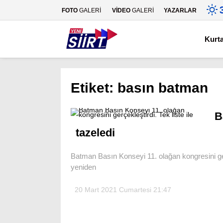
FOTO
GALERİ
VİDEO
GALERİ
YAZARLAR
Kurt
Etiket:
basın batman
B
tazeledi
Batman Basın Konseyi 11. olağan kongresini gerç
yeniden
20 Mart 2021 Cumartesi 21:47