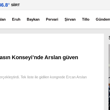
36.8
°
SIIRT
alan
Eruh
Baykan
Pervari
Şirvan
Tillo
Günde
asın Konseyi’nde Arslan güven
ekleştirdi. Tek liste ile gidilen kongrede Ercan Arslan