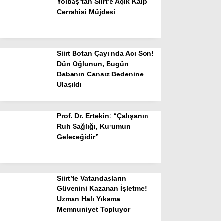
Yolbaş’tan Siirt’e Açık Kalp
Cerrahisi Müjdesi
Siirt Botan Çayı’nda Acı Son!
Dün Oğlunun, Bugün
Babanın Cansız Bedenine
Ulaşıldı
Prof. Dr. Ertekin: “Çalışanın
Ruh Sağlığı, Kurumun
Geleceğidir”
Siirt’te Vatandaşların
Güvenini Kazanan İşletme!
Uzman Halı Yıkama
Memnuniyet Topluyor