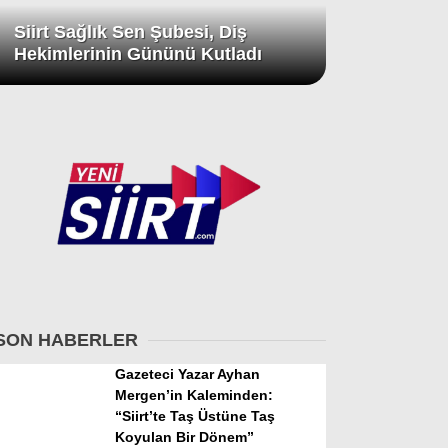
Siirt Sağlık Sen Şubesi, Diş
Hekimlerinin Gününü Kutladı
SON HABERLER
Gazeteci Yazar Ayhan
Mergen’in Kaleminden:
“Siirt’te Taş Üstüne Taş
Koyulan Bir Dönem”