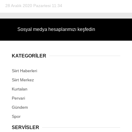
28 Aralık 2020 Pazartesi 11:34
Sosyal medya hesaplarımızı keşfedin
WhatsApp İhbar Hattı
KATEGORİLER
Facebook
Siirt Haberleri
Siirt Merkez
Kurtalan
Instagram
Pervari
Gündem
Youtube
Spor
SERVİSLER