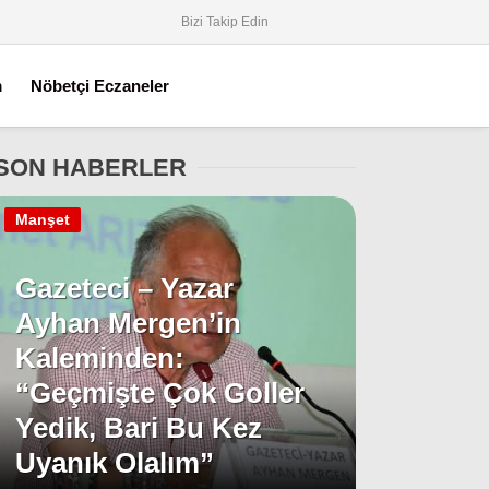
Bizi Takip Edin
m
Nöbetçi Eczaneler
SON HABERLER
Manşet
Gazeteci – Yazar
Ayhan Mergen’in
Kaleminden:
“Geçmişte Çok Goller
Yedik, Bari Bu Kez
Uyanık Olalım”