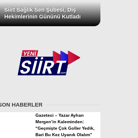
Siirt Sağlık Sen Şubesi, Diş
Hekimlerinin Gününü Kutladı
SON HABERLER
Gazeteci – Yazar Ayhan
Mergen’in Kaleminden:
“Geçmişte Çok Goller Yedik,
Bari Bu Kez Uyanık Olalım”