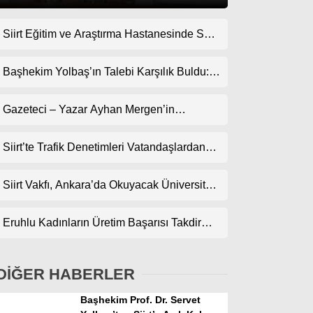
Siirt Eğitim ve Araştırma Hastanesinde Son
Gündem
Teknoloji Yeni MR Cihazı Hizmete Girdi!
Ekonomi
Randevularda Bekleme Süresi Kısaldı
Başhekim Yolbaş’ın Talebi Karşılık Buldu:
Siirt’e Nükleer Tıp Merkezi Kuruluyor
Politika
Gazeteci – Yazar Ayhan Mergen’in
Dünya
Kaleminden: “Siirt’te Şehir Kültürü ve Trafik
Kuralları”
Siirt’te Trafik Denetimleri Vatandaşlardan
Spor
Tam Not Alıyor
Magazin
Siirt Vakfı, Ankara’da Okuyacak Üniversite
Adaylarını Canlı Yayında Buluşturuyor
sağlık
Eruhlu Kadınların Üretim Başarısı Takdir
Teknoloji
Topluyor
DİĞER HABERLER
Başhekim Prof. Dr. Servet