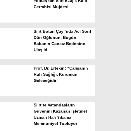
Yolbaş’tan Siirt’e Açık Kalp
Cerrahisi Müjdesi
Siirt Botan Çayı’nda Acı Son!
Dün Oğlunun, Bugün
Babanın Cansız Bedenine
Ulaşıldı
WhatsApp İhbar Hattı
Prof. Dr. Ertekin: “Çalışanın
Ruh Sağlığı, Kurumun
Geleceğidir”
Facebook
Siirt’te Vatandaşların
Instagram
Güvenini Kazanan İşletme!
Uzman Halı Yıkama
Memnuniyet Topluyor
Youtube