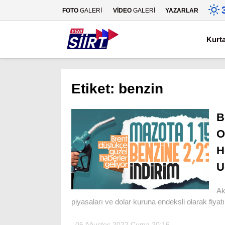
FOTO
GALERİ
VİDEO
GALERİ
YAZARLAR
Kurt
Etiket:
benzin
B
O
H
U
Ak
piyasaları ve dolar kuruna endeksli olarak fiyatı
05 Ağustos 2022 Cuma 20:16