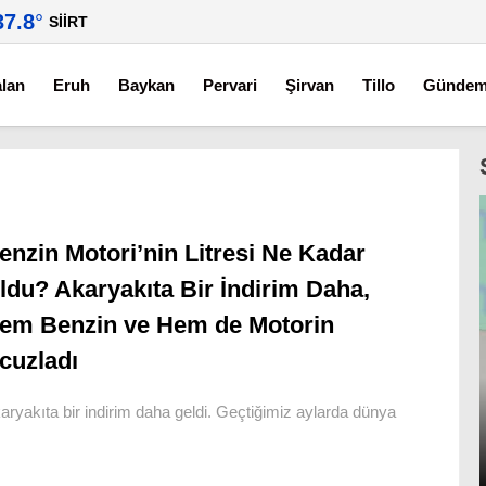
37.8
°
SIIRT
alan
Eruh
Baykan
Pervari
Şirvan
Tillo
Günde
enzin Motori’nin Litresi Ne Kadar
ldu? Akaryakıta Bir İndirim Daha,
em Benzin ve Hem de Motorin
cuzladı
aryakıta bir indirim daha geldi. Geçtiğimiz aylarda dünya