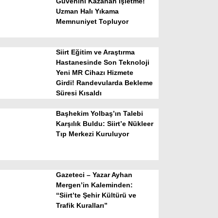
Güvenini Kazanan İşletme!
Uzman Halı Yıkama
Memnuniyet Topluyor
Siirt Eğitim ve Araştırma
Hastanesinde Son Teknoloji
Yeni MR Cihazı Hizmete
Girdi! Randevularda Bekleme
WhatsApp İhbar Hattı
Süresi Kısaldı
Başhekim Yolbaş’ın Talebi
Karşılık Buldu: Siirt’e Nükleer
Tıp Merkezi Kuruluyor
Facebook
Gazeteci – Yazar Ayhan
Instagram
Mergen’in Kaleminden:
“Siirt’te Şehir Kültürü ve
Trafik Kuralları”
Youtube