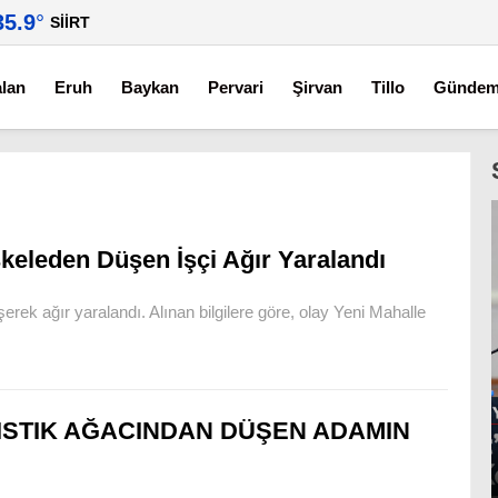
35.9
°
SIIRT
alan
Eruh
Baykan
Pervari
Şirvan
Tillo
Günde
skeleden Düşen İşçi Ağır Yaralandı
şerek ağır yaralandı. Alınan bilgilere göre, olay Yeni Mahalle
ISTIK AĞACINDAN DÜŞEN ADAMIN