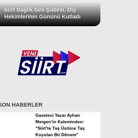
Siirt Sağlık Sen Şubesi, Diş
Hekimlerinin Gününü Kutladı
SON HABERLER
Gazeteci Yazar Ayhan
Mergen’in Kaleminden:
“Siirt’te Taş Üstüne Taş
Koyulan Bir Dönem”