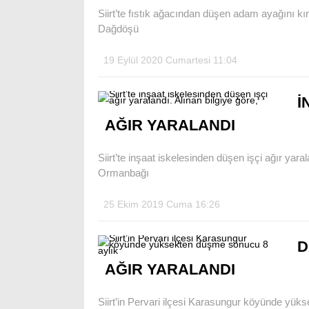
Siirt’te fıstık ağacından düşen adam ayağını kırdı
Dağdöşü
19 Eylül 2020 Cumartesi 11:04
İ
AĞIR YARALANDI
Siirt’te inşaat iskelesinden düşen işçi ağır yarala
Ormanbağı
25 Ekim 2019 Cuma 16:26
D
AĞIR YARALANDI
Siirt’in Pervari ilçesi Karasungur köyünde yük