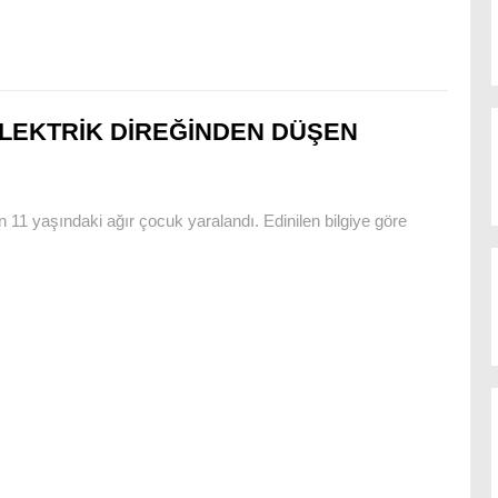
LEKTRİK DİREĞİNDEN DÜŞEN
en 11 yaşındaki ağır çocuk yaralandı. Edinilen bilgiye göre