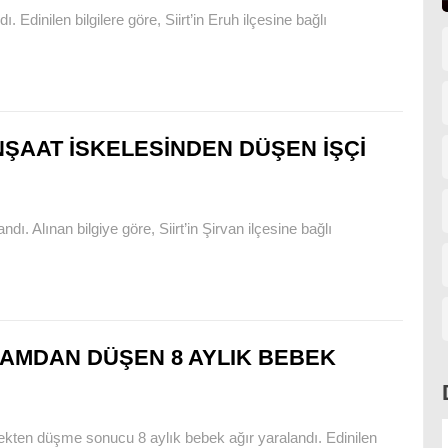
. Edinilen bilgilere göre, Siirt’in Eruh ilçesine bağlı
NŞAAT İSKELESİNDEN DÜŞEN İŞÇİ
ndı. Alınan bilgiye göre, Siirt’in Şirvan ilçesine bağlı
AMDAN DÜŞEN 8 AYLIK BEBEK
sekten düşme sonucu 8 aylık bebek ağır yaralandı. Edinilen