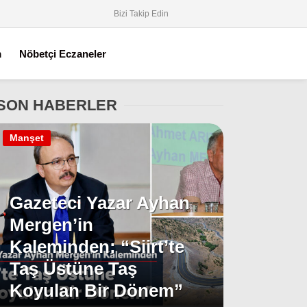
Bizi Takip Edin
m
Nöbetçi Eczaneler
SON HABERLER
Manşet
Gazeteci Yazar Ayhan
Mergen’in
Kaleminden: “Siirt’te
Taş Üstüne Taş
Koyulan Bir Dönem”