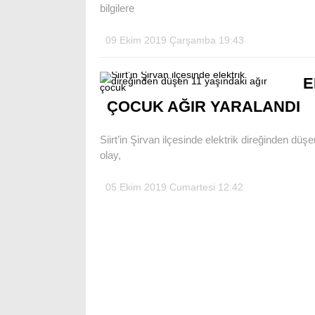
bilgilere
09 Ekim 2019 Çarşamba 19:43
E
ÇOCUK AĞIR YARALANDI
Siirt’in Şirvan ilçesinde elektrik direğinden düş
olay,
05 Ekim 2019 Cumartesi 12:42