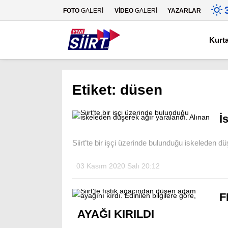
FOTO
GALERİ
VİDEO
GALERİ
YAZARLAR
Kurt
Etiket:
düsen
İ
Siirt’te bir işçi üzerinde bulunduğu iskeleden dü
03 Kasım 2020 Salı 20:12
F
AYAĞI KIRILDI