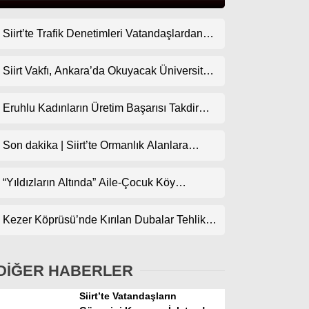
Siirt’te Trafik Denetimleri Vatandaşlardan
Gündem
Tam Not Alıyor
Ekonomi
Siirt Vakfı, Ankara’da Okuyacak Üniversite
Adaylarını Canlı Yayında Buluşturuyor
Politika
Eruhlu Kadınların Üretim Başarısı Takdir
Dünya
Topluyor
Son dakika | Siirt’te Ormanlık Alanlara
Spor
Girişler Yasaklandı
Magazin
“Yıldızların Altında” Aile-Çocuk Köy
Sineması Projesiyle Sinema İlçe
sağlık
Köylerindeki Çocuklarla Buluşuyor
Kezer Köprüsü’nde Kırılan Dubalar Tehlike
Teknoloji
Oluşturuyor
DİĞER HABERLER
Siirt’te Vatandaşların