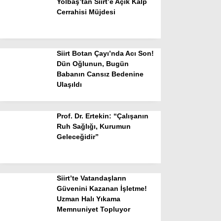
Yolbaş’tan Siirt’e Açık Kalp
Cerrahisi Müjdesi
Siirt Botan Çayı’nda Acı Son!
Dün Oğlunun, Bugün
Babanın Cansız Bedenine
Ulaşıldı
Prof. Dr. Ertekin: “Çalışanın
Ruh Sağlığı, Kurumun
Geleceğidir”
Siirt’te Vatandaşların
Güvenini Kazanan İşletme!
Uzman Halı Yıkama
Memnuniyet Topluyor