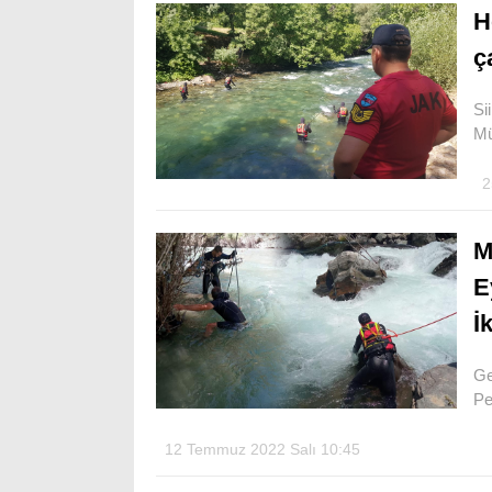
H
ç
Si
Mü
2
M
E
İ
Ge
Pe
12 Temmuz 2022 Salı 10:45