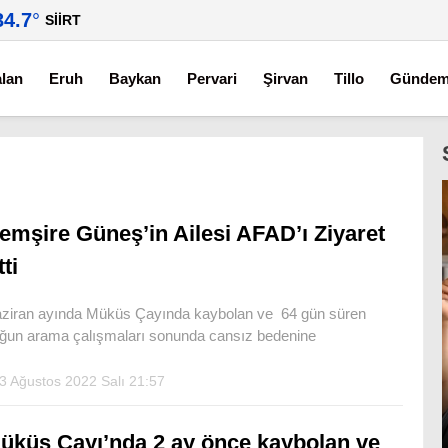
34.7
°
SIIRT
alan
Eruh
Baykan
Pervari
Şirvan
Tillo
Günde
emşire Güneş’in Ailesi AFAD’ı Ziyaret
tti
ziran ayında Müküs Çayında kaybolan ve 64 gün süren
ğun arama çalışmaları sonunda cansız bedenine
3 Ağustos 2022 Salı 21:57
üküs Çayı’nda 2 ay önce kaybolan ve