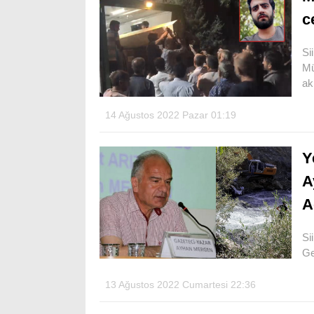
c
Si
Mü
ak
14 Ağustos 2022 Pazar 01:19
Y
A
A
Si
Ge
13 Ağustos 2022 Cumartesi 22:36