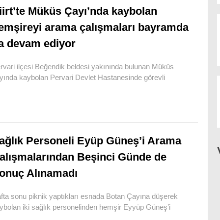
iirt’te Müküs Çayı’nda kaybolan
emşireyi arama çalışmaları bayramda
a devam ediyor
rvari ilçesi Beğendik beldesi yakınında bulunan Müküs
yında kaybolan Pervari Devlet Hastanesinde görevli
ağlık Personeli Eyüp Güneş’i Arama
alışmalarından Beşinci Günde de
onuç Alınamadı
fta sonu piknik yaptıkları esnada Botan Çayına düşerek
ybolan iki sağlık personelinden hemşir Eyyüp Güneş’i