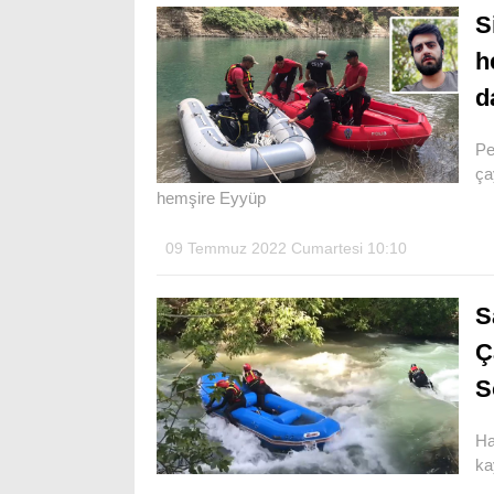
S
h
d
Pe
ça
hemşire Eyyüp
09 Temmuz 2022 Cumartesi 10:10
S
Ç
S
Ha
ka