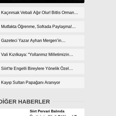
Kaçırırsak Vebali Ağır Olur! Bitlis Orman
Gündem
Bölge Müdürlüğü’ne Göz Dikti!
Ekonomi
Mutfakta Öğrenme, Sofrada Paylaşma!
ODES Projesi Kapsamında Pankek
Politika
Etkinliği
Gazeteci Yazar Ayhan Mergen’in
Dünya
Kaleminden: “Siirt’te Taş Üstüne Taş
Koyulan Bir Dönem”
Vali Kızılkaya: “Yollarımız Milletimizin
Spor
Gönlünden Geçer”
Magazin
Siirt’te Engelli Bireylere Yönelik Özel
Etkinlik
sağlık
Kayıp Sultan Papağanı Aranıyor
Teknoloji
DİĞER HABERLER
Siirt Pervari Balında