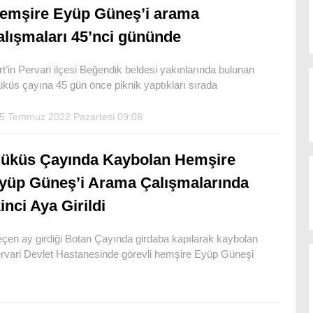
emşire Eyüp Güneş’i arama
alışmaları 45’nci gününde
irt’in Pervari ilçesi Beğendik beldesi yakınlarında bulunan
küs çayına 45 gün önce piknik yaptıkları sırada
5 Temmuz 2022 Pazartesi 09:08
üküs Çayında Kaybolan Hemşire
yüp Güneş’i Arama Çalışmalarında
kinci Aya Girildi
çen ay girdiği Botan Çayında girdaba kapılarak kaybolan
rvari Devlet Hastanesinde görevli hemşire Eyüp Güneşi