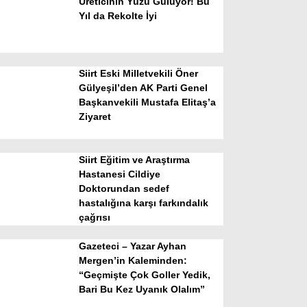
Üreticinin Yüzü Gülüyor! Bu
Yıl da Rekolte İyi
Siirt Eski Milletvekili Öner
Gülyeşil’den AK Parti Genel
Başkanvekili Mustafa Elitaş’a
Ziyaret
WhatsApp İhbar Hattı
Siirt Eğitim ve Araştırma
Hastanesi Cildiye
Doktorundan sedef
Facebook
hastalığına karşı farkındalık
çağrısı
Gazeteci – Yazar Ayhan
Instagram
Mergen’in Kaleminden:
“Geçmişte Çok Goller Yedik,
Bari Bu Kez Uyanık Olalım”
Youtube