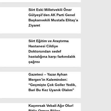
Siirt Eski Milletvekili Öner
Gülyeşil’den AK Parti Genel
Başkanvekili Mustafa Elitaş’a
Ziyaret
Siirt Eğitim ve Araştırma
Hastanesi Cildiye
Doktorundan sedef
hastalığına karşı farkındalık
çağrısı
Gazeteci – Yazar Ayhan
Mergen’in Kaleminden:
“Geçmişte Çok Goller Yedik,
Bari Bu Kez Uyanık Olalım”
Kaçırırsak Vebali Ağır Olur!
Bitlis Orman Bölge