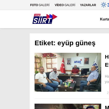
FOTO
GALERİ
VİDEO
GALERİ
YAZARLAR
Kurt
Etiket:
eyüp güneş
H
E
Ha
yo
2
M