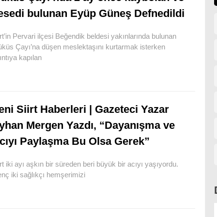
esedi bulunan Eyüp Güneş Defnedildi
irt’in Pervari ilçesi Beğendik beldesi yakınlarında bulunan
küs Çayı’na düşen meslektaşını kurtarmak isterken
ıntıya kapılan
eni Siirt Haberleri | Gazeteci Yazar
yhan Mergen Yazdı, “Dayanışma ve
cıyı Paylaşma Bu Olsa Gerek”
irt iki ayı aşkın bir süreden beri büyük bir acıyı yaşıyordu.
nç iki sağlıkçı hemşerimizi