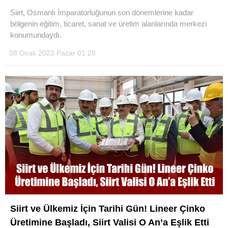
Siirt, Osmanlı İmparatorluğunun son dönemlerine kadar
bölgenin eğitim, ticaret, sanat ve üretim alanlarında merkezi
konumundaydı.
08 Ocak 2023 Pazar 01:28
WhatsApp İhbar Hattı
Facebook
Instagram
Youtube
Siirt ve Ülkemiz İçin Tarihi Gün! Lineer Çinko
Üretimine Başladı, Siirt Valisi O An’a Eşlik Etti