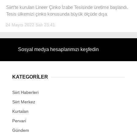
Siirt’te kurulan Lineer Çinko İzabe Tesisinde üretime başlandı.
Tesis ülkemizi çinko konusunda büyük ölçüde dışa
24 Mayıs 2022 Salı 23:41
Sosyal medya hesaplarımızı keşfedin
KATEGORİLER
Siirt Haberleri
Siirt Merkez
Kurtalan
Pervari
Gündem