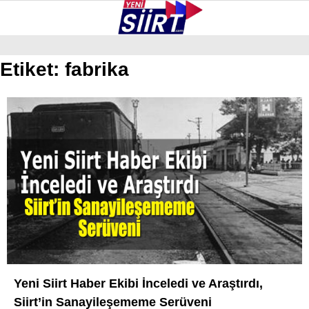
28.1
°
SIIRT
Etiket:
fabrika
GALERİ
VİDEO
YAZARLAR
KURTALAN
ERUH
BAYKAN
PERVARI
ŞIRVAN
TILLO
GÜNDEM
Yeni Siirt Haber Ekibi İnceledi ve Araştırdı,
Siirt’in Sanayileşememe Serüveni
NÖBETÇI ECZANELER