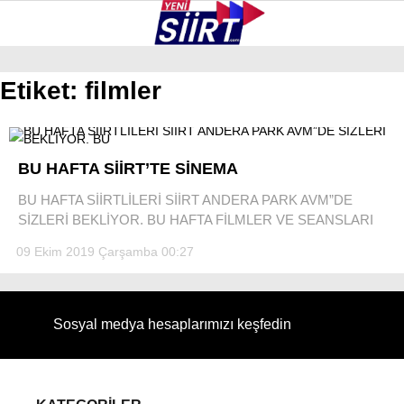
30.7
°
SIIRT
Etiket:
filmler
GALERİ
VİDEO
YAZARLAR
KURTALAN
BU HAFTA SİİRT’TE SİNEMA
ERUH
BU HAFTA SİİRTLİLERİ SİİRT ANDERA PARK AVM”DE
SİZLERİ BEKLİYOR. BU HAFTA FİLMLER VE SEANSLARI
BAYKAN
09 Ekim 2019 Çarşamba 00:27
PERVARI
ŞIRVAN
Sosyal medya hesaplarımızı keşfedin
TILLO
GÜNDEM
NÖBETÇI ECZANELER