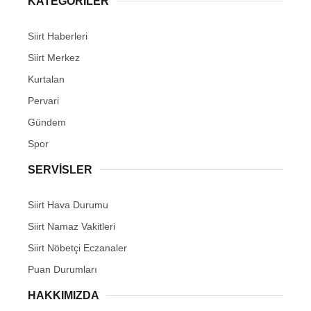
KATEGORİLER
Siirt Haberleri
Siirt Merkez
Kurtalan
WhatsApp İhbar Hattı
Pervari
Gündem
Spor
Facebook
SERVİSLER
Siirt Hava Durumu
Instagram
Siirt Namaz Vakitleri
Siirt Nöbetçi Eczanaler
Youtube
Puan Durumları
HAKKIMIZDA