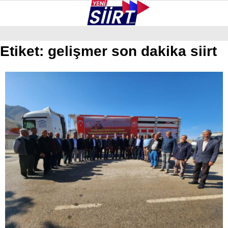
37.8
°
SIIRT
Etiket:
gelişmer son dakika siirt
GALERİ
VİDEO
YAZARLAR
KURTALAN
ERUH
BAYKAN
PERVARI
ŞIRVAN
TILLO
GÜNDEM
NÖBETÇI ECZANELER