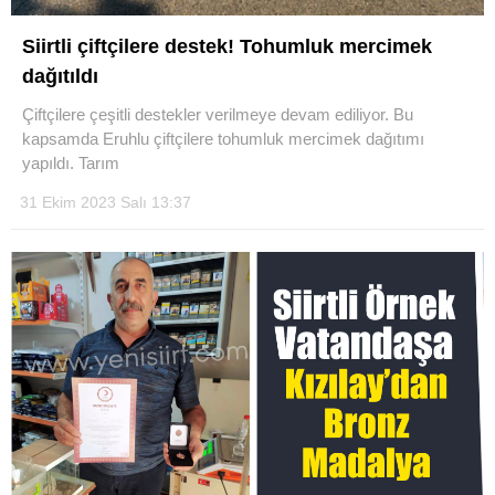
Siirtli çiftçilere destek! Tohumluk mercimek
dağıtıldı
Çiftçilere çeşitli destekler verilmeye devam ediliyor. Bu
WhatsApp İhbar Hattı
kapsamda Eruhlu çiftçilere tohumluk mercimek dağıtımı
yapıldı. Tarım
31 Ekim 2023 Salı 13:37
Facebook
Instagram
Youtube