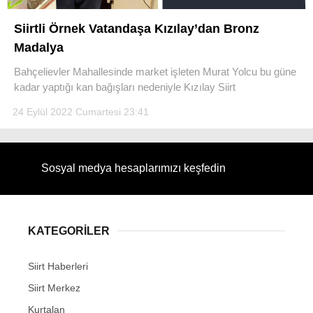
Siirtli Örnek Vatandaşa Kızılay’dan Bronz
Madalya
Bahçelievler Mahallesinde market işleten Murat Yolcu bu güne
kadar yaptığı kan bağışları nedeniyle Kızılay Siirt
24 Eylül 2022 Cumartesi 23:41
Sosyal medya hesaplarımızı keşfedin
KATEGORİLER
Siirt Haberleri
Siirt Merkez
Kurtalan