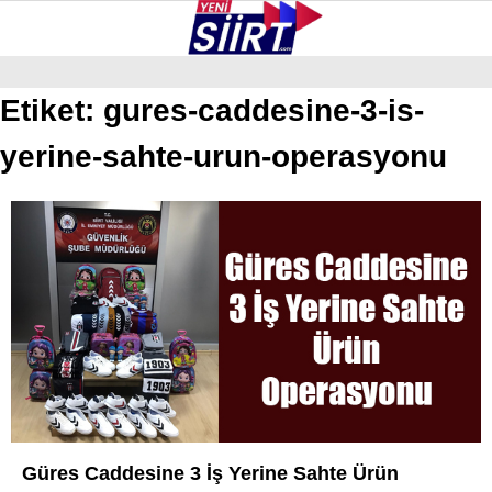
37.2
°
SIIRT
Etiket:
gures-caddesine-3-is-
yerine-sahte-urun-operasyonu
GALERİ
VİDEO
YAZARLAR
KURTALAN
ERUH
BAYKAN
PERVARI
ŞIRVAN
TILLO
GÜNDEM
Güres Caddesine 3 İş Yerine Sahte Ürün
NÖBETÇI ECZANELER