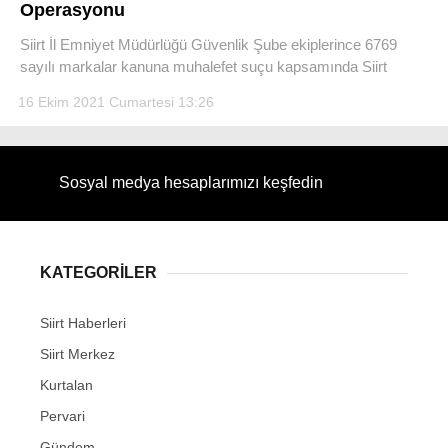
Operasyonu
Siirt İl Emniyet Müdürlüğü Güvenlik Şube ekiplerince 6769
sayılı markalar kanuna muhalefet suçu kapsamında Siirt
16 Ekim 2021 Cumartesi 13:26
WhatsApp İhbar Hattı
Sosyal medya hesaplarımızı keşfedin
Facebook
KATEGORİLER
Instagram
Siirt Haberleri
Siirt Merkez
Youtube
Kurtalan
Pervari
Gündem