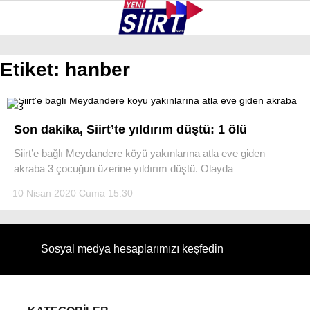
35.4
°
SIIRT
Etiket:
hanber
GALERİ
VİDEO
YAZARLAR
KURTALAN
Son dakika, Siirt’te yıldırım düştü: 1 ölü
ERUH
Siirt’e bağlı Meydandere köyü yakınlarına atla eve giden
akraba 3 çocuğun üzerine yıldırım düştü. Olayda
BAYKAN
10 Nisan 2020 Cuma 15:30
PERVARI
ŞIRVAN
Sosyal medya hesaplarımızı keşfedin
TILLO
GÜNDEM
NÖBETÇI ECZANELER