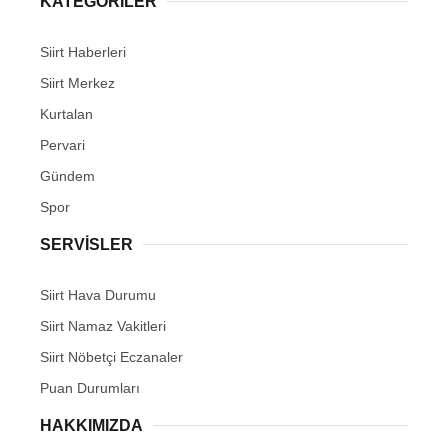
KATEGORİLER
Siirt Haberleri
Siirt Merkez
Kurtalan
WhatsApp İhbar Hattı
Pervari
Gündem
Spor
Facebook
SERVİSLER
Siirt Hava Durumu
Instagram
Siirt Namaz Vakitleri
Siirt Nöbetçi Eczanaler
Youtube
Puan Durumları
HAKKIMIZDA