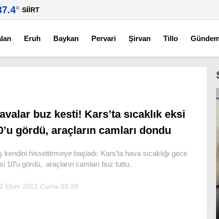
37.4
°
SIIRT
alan
Eruh
Baykan
Pervari
Şirvan
Tillo
Günde
avalar buz kesti! Kars’ta sıcaklık eksi
0’u gördü, araçların camları dondu
ş kendini hissettirmeye başladı. Kars’ta hava sıcaklığı gece
si 10’u gördü, araçların camları buz tuttu.
2 Ekim 2021 Cuma 09:39