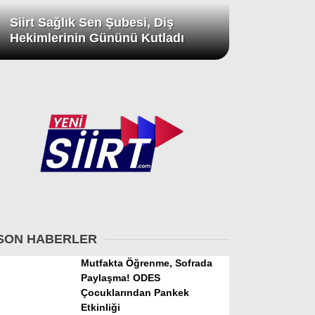
Siirt Sağlık Sen Şubesi, Diş
Hekimlerinin Gününü Kutladı
SON HABERLER
Mutfakta Öğrenme, Sofrada
Paylaşma! ODES
Çocuklarından Pankek
Etkinliği