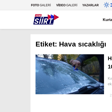
FOTO
GALERİ
VİDEO
GALERİ
YAZARLAR
Kurt
Etiket:
Hava sıcaklığı
H
1
Kı
ek
2