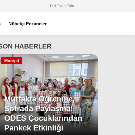
Bizi Takip Edin
m
Nöbetçi Eczaneler
SON HABERLER
Manşet
Mutfakta Öğrenme,
Sofrada Paylaşma!
ODES Çocuklarından
Pankek Etkinliği