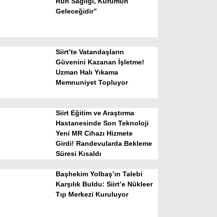
Ruh Sağlığı, Kurumun
Geleceğidir”
Siirt’te Vatandaşların
Güvenini Kazanan İşletme!
Uzman Halı Yıkama
Memnuniyet Topluyor
WhatsApp İhbar Hattı
Siirt Eğitim ve Araştırma
Hastanesinde Son Teknoloji
Yeni MR Cihazı Hizmete
Facebook
Girdi! Randevularda Bekleme
Süresi Kısaldı
Başhekim Yolbaş’ın Talebi
Instagram
Karşılık Buldu: Siirt’e Nükleer
Tıp Merkezi Kuruluyor
Youtube