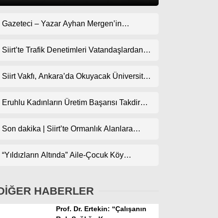
Gazeteci – Yazar Ayhan Mergen’in
Gündem
Kaleminden: “Siirt’te Şehir Kültürü ve Trafik
Ekonomi
Kuralları”
Siirt’te Trafik Denetimleri Vatandaşlardan
Tam Not Alıyor
Politika
Siirt Vakfı, Ankara’da Okuyacak Üniversite
Dünya
Adaylarını Canlı Yayında Buluşturuyor
Eruhlu Kadınların Üretim Başarısı Takdir
Spor
Topluyor
Magazin
Son dakika | Siirt’te Ormanlık Alanlara
Girişler Yasaklandı
sağlık
“Yıldızların Altında” Aile-Çocuk Köy
Teknoloji
Sineması Projesiyle Sinema İlçe
Köylerindeki Çocuklarla Buluşuyor
DİĞER HABERLER
Prof. Dr. Ertekin: “Çalışanın