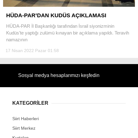
HÜDA-PAR’DAN KUDÜS AÇIKLAMASI
HÜDA-PAR İl Başkanlığı tarafından İsrail siyonizminin
Kudüs’te yaptığı zulümü kınayan bir açıklama yapıldı. Teravih
WhatsApp İhbar Hattı
namazının
17 Nisan 2022 Pazar 01:58
Facebook
Sosyal medya hesaplarımızı keşfedin
Instagram
KATEGORİLER
Youtube
Siirt Haberleri
Siirt Merkez
Kurtalan