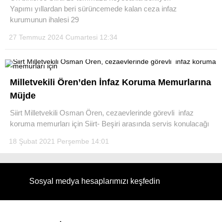
Yapımı yıllardan beri sürüncemede kalan ceza infaz
kurumunun ihalesi 29
27 Temmuz 2024 Cumartesi 12:34
WhatsApp İhbar Hattı
Milletvekili Ören’den İnfaz Koruma Memurlarına
Müjde
Facebook
Siirt Milletvekili Osman Ören, cezaevlerinde görevli infaz
koruma memurları için Siirt- Beşiri arasında servis konulacağı
18 Şubat 2021 Perşembe 14:01
Instagram
Youtube
Sosyal medya hesaplarımızı keşfedin