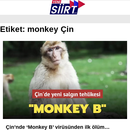
23.7
°
SIIRT
Etiket:
monkey Çin
GALERİ
VİDEO
YAZARLAR
KURTALAN
ERUH
BAYKAN
PERVARI
ŞIRVAN
TILLO
GÜNDEM
Çin’nde ‘Monkey B’ virüsünden ilk ölüm…
NÖBETÇI ECZANELER