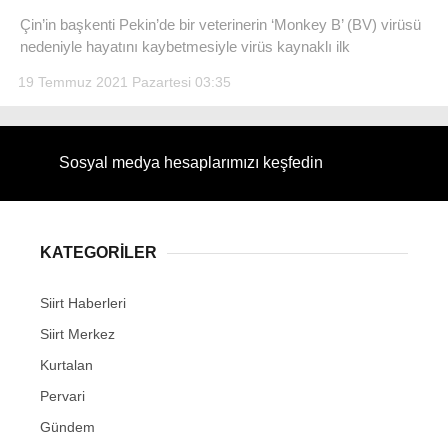
Çin’in başkenti Pekin’de bir veterinerin ‘Monkey B’ (BV) virüsü
nedeniyle hayatını kaybetmesiyle virüs kaynaklı ilk
19 Temmuz 2021 Pazartesi 03:35
WhatsApp İhbar Hattı
Sosyal medya hesaplarımızı keşfedin
Facebook
KATEGORİLER
Siirt Haberleri
Instagram
Siirt Merkez
Youtube
Kurtalan
Pervari
Gündem