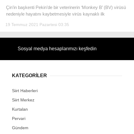
Çin’in başkenti Pekin’de bir veterinerin ‘Monkey B’ (BV) virüsü
nedeniyle hayatını kaybetmesiyle virüs kaynaklı ilk
19 Temmuz 2021 Pazartesi 03:35
WhatsApp İhbar Hattı
Sosyal medya hesaplarımızı keşfedin
Facebook
KATEGORİLER
Siirt Haberleri
Instagram
Siirt Merkez
Youtube
Kurtalan
Pervari
Gündem