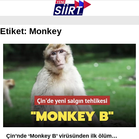
36.9
°
SIIRT
Etiket:
Monkey
GALERİ
VİDEO
YAZARLAR
KURTALAN
ERUH
BAYKAN
PERVARI
ŞIRVAN
TILLO
GÜNDEM
Çin’nde ‘Monkey B’ virüsünden ilk ölüm…
NÖBETÇI ECZANELER