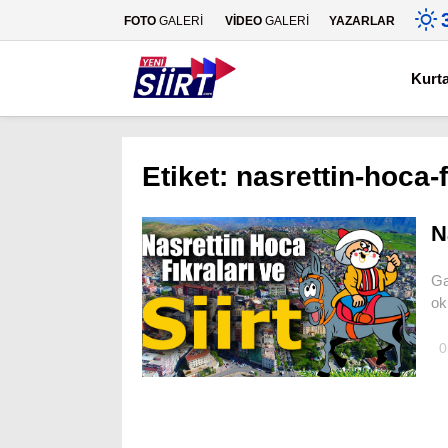
FOTO
GALERİ
VİDEO
GALERİ
YAZARLAR
Kurt
Etiket:
nasrettin-hoca-fi
N
Ga
ok
0