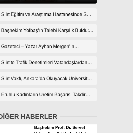
Siirt Eğitim ve Araştırma Hastanesinde Son
Gündem
Teknoloji Yeni MR Cihazı Hizmete Girdi!
Ekonomi
Randevularda Bekleme Süresi Kısaldı
Başhekim Yolbaş’ın Talebi Karşılık Buldu:
Siirt’e Nükleer Tıp Merkezi Kuruluyor
Politika
Gazeteci – Yazar Ayhan Mergen’in
Dünya
Kaleminden: “Siirt’te Şehir Kültürü ve Trafik
Kuralları”
Siirt’te Trafik Denetimleri Vatandaşlardan
Spor
Tam Not Alıyor
Magazin
Siirt Vakfı, Ankara’da Okuyacak Üniversite
Adaylarını Canlı Yayında Buluşturuyor
sağlık
Eruhlu Kadınların Üretim Başarısı Takdir
Teknoloji
Topluyor
DİĞER HABERLER
Başhekim Prof. Dr. Servet