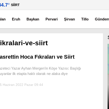
34.7
°
SIIRT
alan
Eruh
Baykan
Pervari
Şirvan
Tillo
Günde
kralari-ve-siirt
asrettin Hoca Fıkraları ve Siirt
zeteci Yazar Ayhan Mergen’in Köşe Yazısı: Başlığı
uyanlar ilk etapta haklı olarak ne alaka diye
5 Haziran 2022 Pazar 09:44