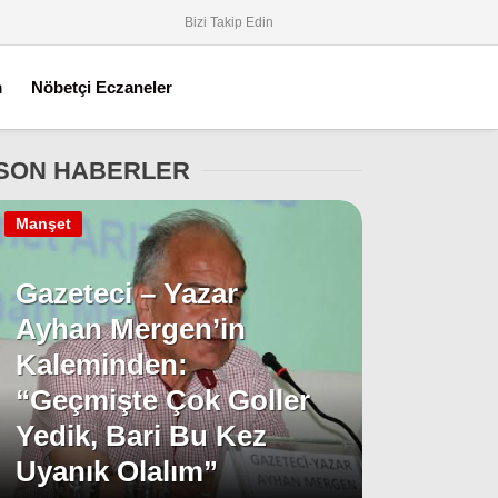
Bizi Takip Edin
m
Nöbetçi Eczaneler
SON HABERLER
Manşet
Gazeteci – Yazar
Ayhan Mergen’in
Kaleminden:
“Geçmişte Çok Goller
Yedik, Bari Bu Kez
Uyanık Olalım”