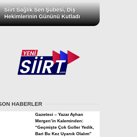
Siirt Sağlık Sen Şubesi, Diş
Hekimlerinin Gününü Kutladı
SON HABERLER
Gazeteci – Yazar Ayhan
Mergen’in Kaleminden:
“Geçmişte Çok Goller Yedik,
Bari Bu Kez Uyanık Olalım”