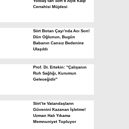
Yolbaş’tan Siirt’e Açık Kalp
Cerrahisi Müjdesi
Siirt Botan Çayı’nda Acı Son!
Dün Oğlunun, Bugün
Babanın Cansız Bedenine
Ulaşıldı
WhatsApp İhbar Hattı
Prof. Dr. Ertekin: “Çalışanın
Ruh Sağlığı, Kurumun
Geleceğidir”
Facebook
Siirt’te Vatandaşların
Instagram
Güvenini Kazanan İşletme!
Uzman Halı Yıkama
Memnuniyet Topluyor
Youtube