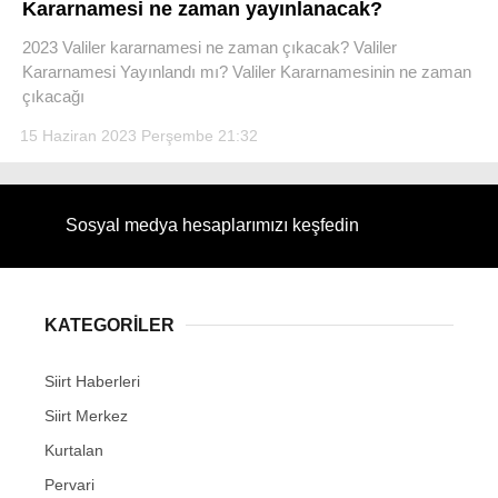
Kararnamesi ne zaman yayınlanacak?
2023 Valiler kararnamesi ne zaman çıkacak? Valiler
Kararnamesi Yayınlandı mı? Valiler Kararnamesinin ne zaman
çıkacağı
WhatsApp İhbar Hattı
15 Haziran 2023 Perşembe 21:32
Sosyal medya hesaplarımızı keşfedin
Facebook
KATEGORİLER
Instagram
Siirt Haberleri
Youtube
Siirt Merkez
Kurtalan
Pervari