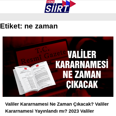
23.7
°
SIIRT
Etiket:
ne zaman
GALERİ
VİDEO
YAZARLAR
KURTALAN
ERUH
BAYKAN
PERVARI
ŞIRVAN
TILLO
Valiler Kararnamesi Ne Zaman Çıkacak? Valiler
GÜNDEM
Kararnamesi Yayınlandı mı? 2023 Valiler
NÖBETÇI ECZANELER