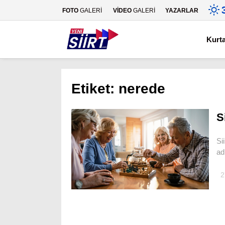
FOTO
GALERİ
VİDEO
GALERİ
YAZARLAR
Kurt
Etiket:
nerede
S
Si
ad
2