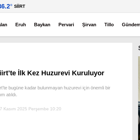
36.2
°
SIIRT
alan
Eruh
Baykan
Pervari
Şirvan
Tillo
Günde
iirt’te İlk Kez Huzurevi Kuruluyor
irt’te bugüne kadar bulunmayan huzurevi için önemli bir
ım atıldı.
7 Kasım 2025 Perşembe 10:20