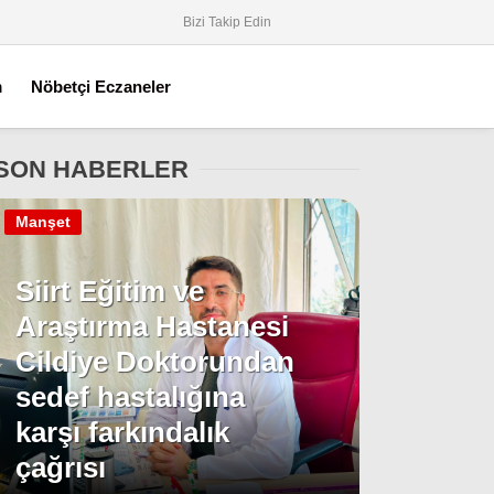
Bizi Takip Edin
m
Nöbetçi Eczaneler
SON HABERLER
Manşet
Siirt Eğitim ve
Araştırma Hastanesi
Cildiye Doktorundan
sedef hastalığına
karşı farkındalık
çağrısı