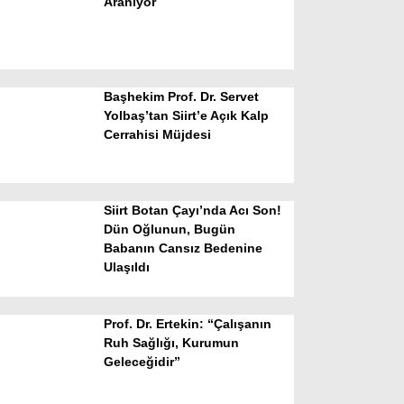
Aranıyor
Başhekim Prof. Dr. Servet
Yolbaş’tan Siirt’e Açık Kalp
Cerrahisi Müjdesi
WhatsApp İhbar Hattı
Siirt Botan Çayı’nda Acı Son!
Dün Oğlunun, Bugün
Babanın Cansız Bedenine
Facebook
Ulaşıldı
Prof. Dr. Ertekin: “Çalışanın
Instagram
Ruh Sağlığı, Kurumun
Geleceğidir”
Youtube