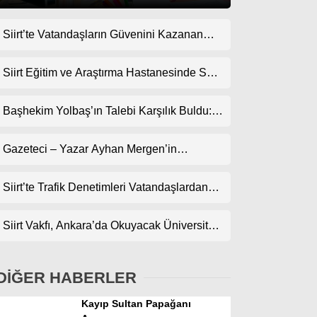
Siirt’te Vatandaşların Güvenini Kazanan
Gündem
İşletme! Uzman Halı Yıkama Memnuniyet
Ekonomi
Topluyor
Siirt Eğitim ve Araştırma Hastanesinde Son
Teknoloji Yeni MR Cihazı Hizmete Girdi!
Politika
Randevularda Bekleme Süresi Kısaldı
Başhekim Yolbaş’ın Talebi Karşılık Buldu:
Dünya
Siirt’e Nükleer Tıp Merkezi Kuruluyor
Gazeteci – Yazar Ayhan Mergen’in
Spor
Kaleminden: “Siirt’te Şehir Kültürü ve Trafik
Magazin
Kuralları”
Siirt’te Trafik Denetimleri Vatandaşlardan
Tam Not Alıyor
sağlık
Siirt Vakfı, Ankara’da Okuyacak Üniversite
Teknoloji
Adaylarını Canlı Yayında Buluşturuyor
DİĞER HABERLER
Kayıp Sultan Papağanı