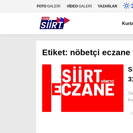
FOTO
GALERİ
VİDEO
GALERİ
YAZARLAR
Kurt
Etiket:
nöbetçi eczane 
S
3
Si
ko
0