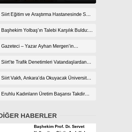
Siirt Eğitim ve Araştırma Hastanesinde Son
Gündem
Teknoloji Yeni MR Cihazı Hizmete Girdi!
Ekonomi
Randevularda Bekleme Süresi Kısaldı
Başhekim Yolbaş’ın Talebi Karşılık Buldu:
Siirt’e Nükleer Tıp Merkezi Kuruluyor
Politika
Gazeteci – Yazar Ayhan Mergen’in
Dünya
Kaleminden: “Siirt’te Şehir Kültürü ve Trafik
Kuralları”
Siirt’te Trafik Denetimleri Vatandaşlardan
Spor
Tam Not Alıyor
Magazin
Siirt Vakfı, Ankara’da Okuyacak Üniversite
Adaylarını Canlı Yayında Buluşturuyor
sağlık
Eruhlu Kadınların Üretim Başarısı Takdir
Teknoloji
Topluyor
DİĞER HABERLER
Başhekim Prof. Dr. Servet