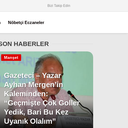
Bizi Takip Edin
m
Nöbetçi Eczaneler
SON HABERLER
Manşet
Gazeteci – Yazar
Ayhan Mergen’in
Kaleminden:
“Geçmişte Çok Goller
Yedik, Bari Bu Kez
Uyanık Olalım”