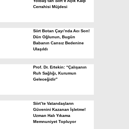
Yolbaş’tan Siirt’e Açık Kalp
Cerrahisi Müjdesi
Siirt Botan Çayı’nda Acı Son!
Dün Oğlunun, Bugün
Babanın Cansız Bedenine
Ulaşıldı
WhatsApp İhbar Hattı
Prof. Dr. Ertekin: “Çalışanın
Ruh Sağlığı, Kurumun
Geleceğidir”
Facebook
Siirt’te Vatandaşların
Instagram
Güvenini Kazanan İşletme!
Uzman Halı Yıkama
Memnuniyet Topluyor
Youtube