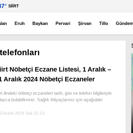
37
°
SIIRT
alan
Eruh
Baykan
Pervari
Şirvan
Tillo
Günde
telefonları
iirt Nöbetçi Eczane Listesi, 1 Aralık –
1 Aralık 2024 Nöbetçi Eczaneler
irt ilindeki nöbetçi eczaneleri tarih, gün ve telefon bilgileriyle
layca bulabilirsiniz. Sağlık ihtiyaçlarınız için aşağıdaki
3 Aralık 2024 Salı 22:13