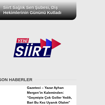
Siirt Sağlık Sen Şubesi, Diş
Hekimlerinin Gününü Kutladı
SON HABERLER
Gazeteci – Yazar Ayhan
Mergen’in Kaleminden:
“Geçmişte Çok Goller Yedik,
Bari Bu Kez Uyanık Olalım”