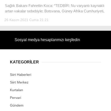
Sağlık Bakanı Fahrettin Koca: “TEDBİR: Nu varyantı kaynaklı
artan vakalar sebebiyle; Botsvana, Güney Afrika Cumhuriyeti,
26 Kasım 2021 Cuma 21:21
WhatsApp İhbar Hattı
Sosyal medya hesaplarımızı keşfedin
Facebook
KATEGORİLER
Siirt Haberleri
Instagram
Siirt Merkez
Kurtalan
Youtube
Pervari
Gündem