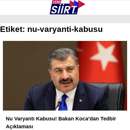
37.8
°
SIIRT
Etiket:
nu-varyanti-kabusu
GALERİ
VİDEO
YAZARLAR
KURTALAN
ERUH
BAYKAN
PERVARI
ŞIRVAN
TILLO
GÜNDEM
Nu Varyantı Kabusu! Bakan Koca’dan Tedbir
Açıklaması
NÖBETÇI ECZANELER