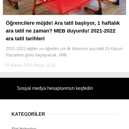
Öğrencilere müjde! Ara tatil başlıyor, 1 haftalık
ara tatil ne zaman? MEB duyurdu! 2021-2022
WhatsApp İhbar Hattı
ara tatil tarihleri
2021-2022 eğitim ve öğretim yılı ilk dönemin ara tatili 15 Kasım
Pazartesi günü başlayacak. Milli
Facebook
07 Kasım 2021 Pazar 10:11
Sosyal medya hesaplarımızı keşfedin
Instagram
Youtube
KATEGORİLER
Siirt Haberleri