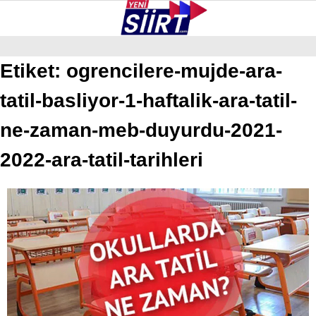
33.1
°
SIIRT
Etiket:
ogrencilere-mujde-ara-
tatil-basliyor-1-haftalik-ara-tatil-
GALERİ
VİDEO
YAZARLAR
KURTALAN
ne-zaman-meb-duyurdu-2021-
ERUH
2022-ara-tatil-tarihleri
BAYKAN
PERVARI
ŞIRVAN
TILLO
GÜNDEM
NÖBETÇI ECZANELER