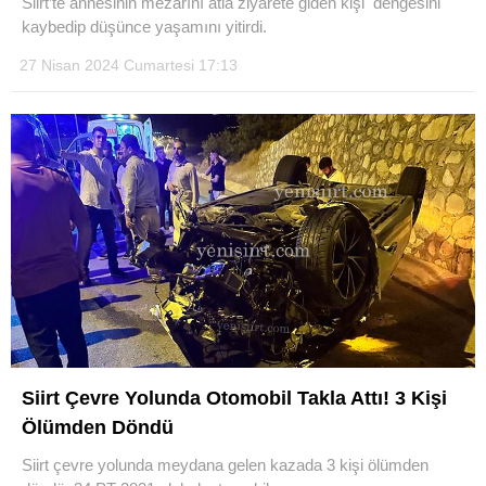
Siirt’te annesinin mezarını atla ziyarete giden kişi dengesini
kaybedip düşünce yaşamını yitirdi.
27 Nisan 2024 Cumartesi 17:13
WhatsApp İhbar Hattı
Facebook
Instagram
Siirt Çevre Yolunda Otomobil Takla Attı! 3 Kişi
Youtube
Ölümden Döndü
Siirt çevre yolunda meydana gelen kazada 3 kişi ölümden