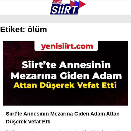
25.8
°
SIIRT
Etiket:
ölüm
GALERİ
VİDEO
YAZARLAR
KURTALAN
ERUH
BAYKAN
PERVARI
ŞIRVAN
TILLO
Siirt’te Annesinin Mezarına Giden Adam Attan
GÜNDEM
Düşerek Vefat Etti
NÖBETÇI ECZANELER