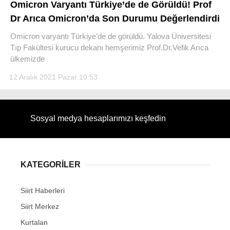
Omicron Varyantı Türkiye’de de Görüldü! Prof
Dr Arıca Omicron’da Son Durumu Değerlendirdi
Omicron varyantı Türkiye’de de görüldü. Yalova Üniversitesi
Tıp Fakültesi kurucu dekanı hemşerimiz Prof.Dr.Vefik Arıca
ülkemizde
WhatsApp İhbar Hattı
12 Aralık 2021 Pazar 10:53
Facebook
Sosyal medya hesaplarımızı keşfedin
Instagram
KATEGORİLER
Youtube
Siirt Haberleri
Siirt Merkez
Kurtalan