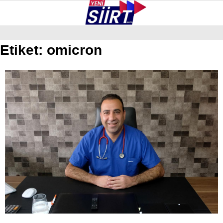
37.5
°
SIIRT
Etiket:
omicron
GALERİ
VİDEO
YAZARLAR
KURTALAN
ERUH
BAYKAN
PERVARI
ŞIRVAN
TILLO
GÜNDEM
NÖBETÇI ECZANELER