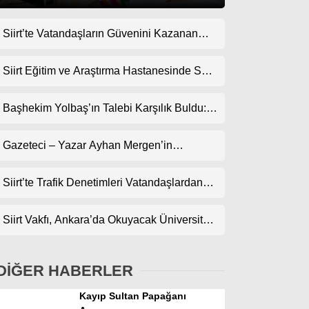
Siirt’te Vatandaşların Güvenini Kazanan
Gündem
İşletme! Uzman Halı Yıkama Memnuniyet
Ekonomi
Topluyor
Siirt Eğitim ve Araştırma Hastanesinde Son
Teknoloji Yeni MR Cihazı Hizmete Girdi!
Politika
Randevularda Bekleme Süresi Kısaldı
Başhekim Yolbaş’ın Talebi Karşılık Buldu:
Dünya
Siirt’e Nükleer Tıp Merkezi Kuruluyor
Gazeteci – Yazar Ayhan Mergen’in
Spor
Kaleminden: “Siirt’te Şehir Kültürü ve Trafik
Magazin
Kuralları”
Siirt’te Trafik Denetimleri Vatandaşlardan
Tam Not Alıyor
sağlık
Siirt Vakfı, Ankara’da Okuyacak Üniversite
Teknoloji
Adaylarını Canlı Yayında Buluşturuyor
DİĞER HABERLER
Kayıp Sultan Papağanı