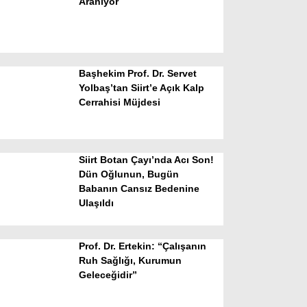
Aranıyor
Başhekim Prof. Dr. Servet
Yolbaş’tan Siirt’e Açık Kalp
Cerrahisi Müjdesi
WhatsApp İhbar Hattı
Siirt Botan Çayı’nda Acı Son!
Dün Oğlunun, Bugün
Babanın Cansız Bedenine
Facebook
Ulaşıldı
Prof. Dr. Ertekin: “Çalışanın
Instagram
Ruh Sağlığı, Kurumun
Geleceğidir”
Youtube