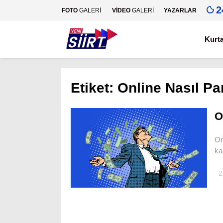
2
FOTO
GALERİ
VİDEO
GALERİ
YAZARLAR
Kurt
Etiket:
Online Nasıl Pa
O
On
ka
2