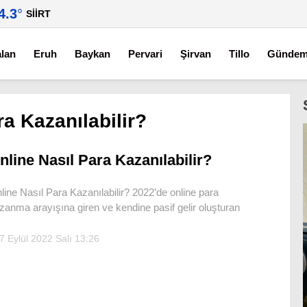
4.3
°
SIIRT
alan
Eruh
Baykan
Pervari
Şirvan
Tillo
Günde
ra Kazanılabilir?
nline Nasıl Para Kazanılabilir?
line Nasıl Para Kazanılabilir? 2022’de online para
zanma arayışına giren ve kendine pasif gelir oluşturan
7 Eylül 2022 Salı 13:26