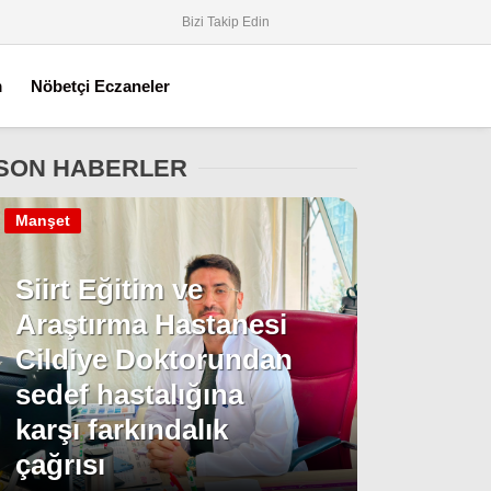
Bizi Takip Edin
m
Nöbetçi Eczaneler
SON HABERLER
Manşet
Siirt Eğitim ve
Araştırma Hastanesi
Cildiye Doktorundan
sedef hastalığına
karşı farkındalık
çağrısı