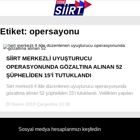
35.7
°
SIIRT
Etiket:
opersayonu
GALERİ
VİDEO
YAZARLAR
KURTALAN
SİİRT MERKEZLİ UYUŞTURUCU
ERUH
OPERASYONUNDA GÖZALTINA ALINAN 52
ŞÜPHELİDEN 15’İ TUTUKLANDI
BAYKAN
Siirt merkezli 4 ilde düzenlenen uyuşturucu operasyonunda
PERVARI
gözaltına alınan 52 şüpheliden 15’i tutuklandı. Valilikten yapılan
ŞIRVAN
20 Kasım 2019 Çarşamba 10:38
TILLO
GÜNDEM
Sosyal medya hesaplarımızı keşfedin
NÖBETÇI ECZANELER