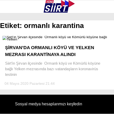
25.8
°
SIIRT
Etiket:
ormanlı karantina
GALERİ
VİDEO
YAZARLAR
KURTALAN
ŞİRVAN’DA ORMANLI KÖYÜ VE YELKEN
ERUH
MEZRASI KARANTİNAYA ALINDI
BAYKAN
Siirt’in Şirvan ilçesinde Ormanlı köyü ve Kömürlü köyüne
bağlı Yelken mezrasında bazı vatandaşların koronavirüs
PERVARI
testinin
ŞIRVAN
04 Mayıs 2020 Pazartesi 21:44
TILLO
GÜNDEM
Sosyal medya hesaplarımızı keşfedin
NÖBETÇI ECZANELER