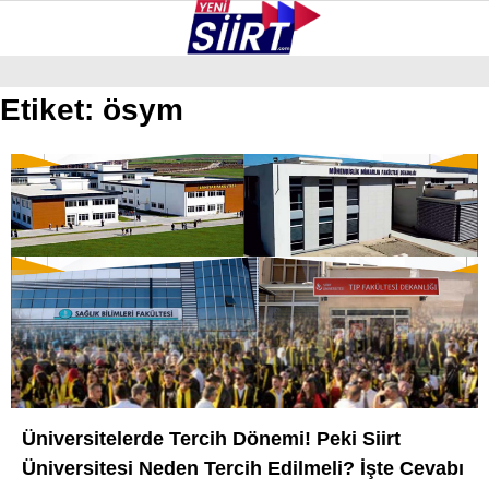
35.7
°
SIIRT
Etiket:
ösym
GALERİ
VİDEO
YAZARLAR
KURTALAN
ERUH
BAYKAN
PERVARI
ŞIRVAN
TILLO
Üniversitelerde Tercih Dönemi! Peki Siirt
GÜNDEM
Üniversitesi Neden Tercih Edilmeli? İşte Cevabı
NÖBETÇI ECZANELER