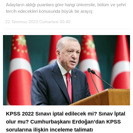
Adayların aldığı puanlara göre hangi üniversite, bölüm ve şehri
tercih edecekleri konusunda büyük bir arayış
22 Temmuz 2023 Cumartesi 00:40
WhatsApp İhbar Hattı
Facebook
Instagram
Youtube
KPSS 2022 Sınavı iptal edilecek mi? Sınav İptal
olur mu? Cumhurbaşkanı Erdoğan’dan KPSS
sorularına ilişkin inceleme talimatı