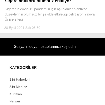
Sigara antikoru olumsuz etkiliyor
Sigaranın covid-19 pandemisi için aşı olanların antikor
düzeylerinin olumsuz bir şekilde etkilediği belirtiliyor. Yalova
Üniversitesi
WhatsApp İhbar Hattı
28 Eylül 2021 Salı 08:30
Sosyal medya hesaplarımızı keşfedin
Facebook
KATEGORİLER
Instagram
Siirt Haberleri
Youtube
Siirt Merkez
Kurtalan
Pervari