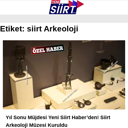
37.7
°
SIIRT
Etiket:
siirt Arkeoloji
GALERİ
VİDEO
YAZARLAR
KURTALAN
ERUH
BAYKAN
PERVARI
ŞIRVAN
TILLO
GÜNDEM
Yıl Sonu Müjdesi Yeni Siirt Haber’den! Siirt
Arkeoloji Müzesi Kuruldu
NÖBETÇI ECZANELER