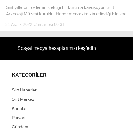
Siirt yıllardır özlemini çektiği bir kuruma kavuşuyor. Siirt
Arkeoloji Müzesi kuruldu. Haber merkezimizin edindiği bilgilere
31 Aralık 2022 Cumartesi 00:31
WhatsApp İhbar Hattı
Sosyal medya hesaplarımızı keşfedin
Facebook
KATEGORİLER
Siirt Haberleri
Instagram
Siirt Merkez
Kurtalan
Youtube
Pervari
Gündem