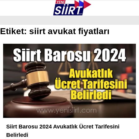
36.4
°
SIIRT
Etiket:
siirt avukat fiyatları
GALERİ
VİDEO
YAZARLAR
KURTALAN
ERUH
BAYKAN
PERVARI
ŞIRVAN
TILLO
GÜNDEM
Siirt Barosu 2024 Avukatlık Ücret Tarifesini
Belirledi
NÖBETÇI ECZANELER