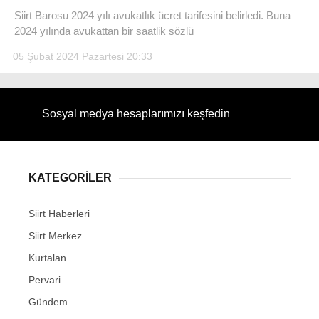
Siirt Barosu 2024 yılı avukatlık ücret tarifesini belirledi. Buna
2024 yılında avukattan bir saatlik sözlü
05 Şubat 2024 Pazartesi 20:33
WhatsApp İhbar Hattı
Sosyal medya hesaplarımızı keşfedin
Facebook
KATEGORİLER
Siirt Haberleri
Instagram
Siirt Merkez
Kurtalan
Youtube
Pervari
Gündem