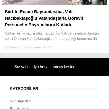
Siirt’te Resmi Bayramlaşma, Vali
Hacıbektaşoğlu Vatandaşlarla Görevli
Personelin Bayramlarını Kutladı
WhatsApp İhbar Hattı
Siirt’te resmî bayramlaşma yapıldı. Vali ve belediye Başkan
vekili Osman Hacıbektaşoğlu, burada yaptığı konuşma da
02 Mayıs 2022 Pazartesi 16:44
Facebook
Sosyal medya hesaplarımızı keşfedin
Instagram
KATEGORİLER
Youtube
Siirt Haberleri
Siirt Merkez