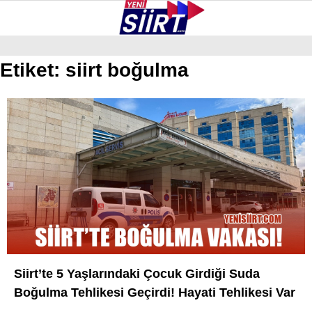
28.2
°
SIIRT
Etiket:
siirt boğulma
GALERİ
VİDEO
YAZARLAR
KURTALAN
ERUH
BAYKAN
PERVARI
ŞIRVAN
TILLO
Siirt’te 5 Yaşlarındaki Çocuk Girdiği Suda
GÜNDEM
Boğulma Tehlikesi Geçirdi! Hayati Tehlikesi Var
NÖBETÇI ECZANELER