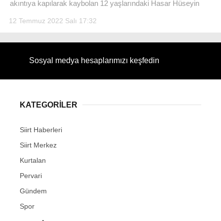
akıntıya kapılarak kaybolan 12 yaşlarındaki Hasar Hüseyin
12 Temmuz 2022 Salı 17:32
Sosyal medya hesaplarımızı keşfedin
KATEGORİLER
Siirt Haberleri
Siirt Merkez
Kurtalan
Pervari
Gündem
Spor