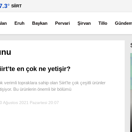
7.3
°
SIIRT
alan
Eruh
Baykan
Pervari
Şirvan
Tillo
Günde
unu
iirt’te en çok ne yetişir?
k verimli topraklara sahip olan Siirt’te çok çeşitli ürünler
tişiyor. Bu ürünlerin önemli bir bölümü
0 Ağustos 2021 Pazartesi 20:07