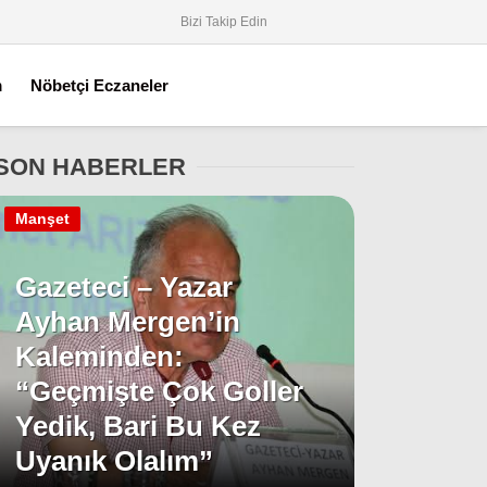
Bizi Takip Edin
m
Nöbetçi Eczaneler
SON HABERLER
Manşet
Gazeteci – Yazar
Ayhan Mergen’in
Kaleminden:
“Geçmişte Çok Goller
Yedik, Bari Bu Kez
Uyanık Olalım”