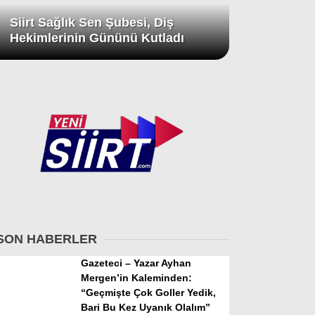
Siirt Sağlık Sen Şubesi, Diş
Hekimlerinin Gününü Kutladı
SON HABERLER
Gazeteci – Yazar Ayhan
Mergen’in Kaleminden:
“Geçmişte Çok Goller Yedik,
Bari Bu Kez Uyanık Olalım”