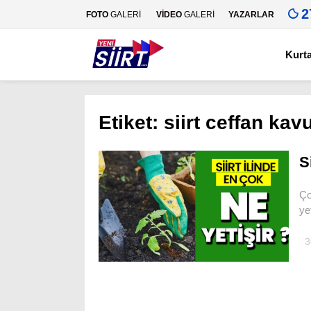
2
FOTO
GALERİ
VİDEO
GALERİ
YAZARLAR
Kurt
Etiket:
siirt ceffan kav
S
Ço
ye
3