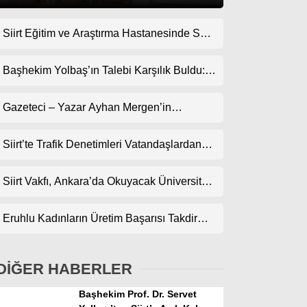
Siirt Eğitim ve Araştırma Hastanesinde Son
Gündem
Teknoloji Yeni MR Cihazı Hizmete Girdi!
Ekonomi
Randevularda Bekleme Süresi Kısaldı
Başhekim Yolbaş’ın Talebi Karşılık Buldu:
Siirt’e Nükleer Tıp Merkezi Kuruluyor
Politika
Gazeteci – Yazar Ayhan Mergen’in
Dünya
Kaleminden: “Siirt’te Şehir Kültürü ve Trafik
Kuralları”
Siirt’te Trafik Denetimleri Vatandaşlardan
Spor
Tam Not Alıyor
Magazin
Siirt Vakfı, Ankara’da Okuyacak Üniversite
Adaylarını Canlı Yayında Buluşturuyor
sağlık
Eruhlu Kadınların Üretim Başarısı Takdir
Teknoloji
Topluyor
DİĞER HABERLER
Başhekim Prof. Dr. Servet