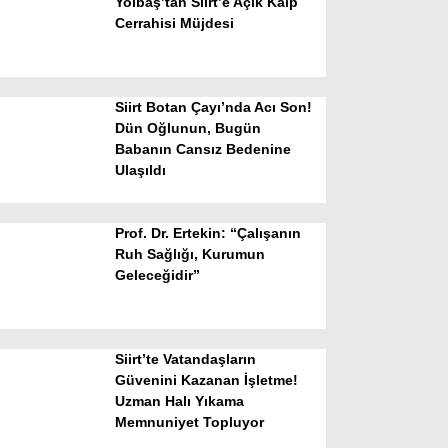
Yolbaş’tan Siirt’e Açık Kalp
Cerrahisi Müjdesi
Siirt Botan Çayı’nda Acı Son!
Dün Oğlunun, Bugün
Babanın Cansız Bedenine
Ulaşıldı
WhatsApp İhbar Hattı
Prof. Dr. Ertekin: “Çalışanın
Ruh Sağlığı, Kurumun
Geleceğidir”
Facebook
Siirt’te Vatandaşların
Instagram
Güvenini Kazanan İşletme!
Uzman Halı Yıkama
Memnuniyet Topluyor
Youtube