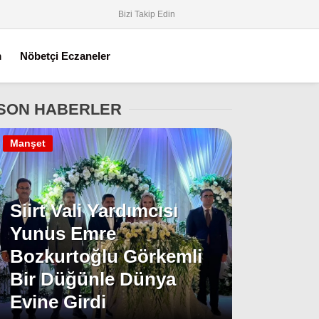
Bizi Takip Edin
m
Nöbetçi Eczaneler
SON HABERLER
Manşet
Siirt Vali Yardımcısı
Yunus Emre
Bozkurtoğlu Görkemli
Bir Düğünle Dünya
Evine Girdi