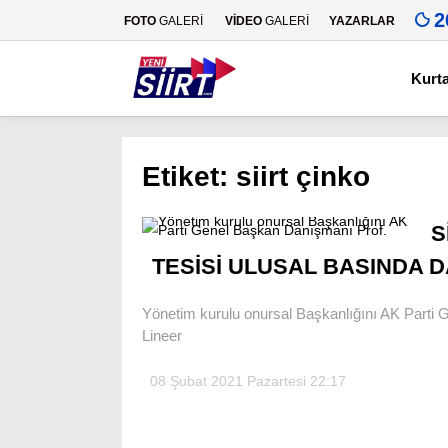
2
FOTO
GALERİ
VİDEO
GALERİ
YAZARLAR
Kurt
Etiket:
siirt çinko
S
TESİSİ ULUSAL BASINDA D
Yönetim kurulu onursal Başkanlığını AK Parti 
Lineer
08 Şubat 2021 Pazartesi 22:17