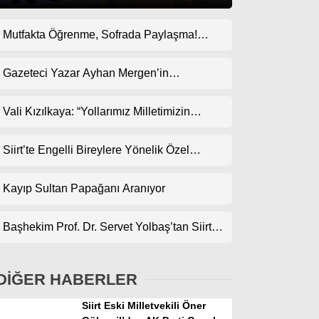
Mutfakta Öğrenme, Sofrada Paylaşma!
Gündem
ODES Projesi Kapsamında Pankek
Ekonomi
Etkinliği
Gazeteci Yazar Ayhan Mergen’in
Kaleminden: “Siirt’te Taş Üstüne Taş
Politika
Koyulan Bir Dönem”
Vali Kızılkaya: “Yollarımız Milletimizin
Dünya
Gönlünden Geçer”
Siirt’te Engelli Bireylere Yönelik Özel
Spor
Etkinlik
Magazin
Kayıp Sultan Papağanı Aranıyor
sağlık
Başhekim Prof. Dr. Servet Yolbaş’tan Siirt’e
Teknoloji
Açık Kalp Cerrahisi Müjdesi
DİĞER HABERLER
Siirt Eski Milletvekili Öner