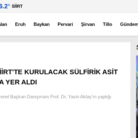
6.2
°
SIIRT
alan
Eruh
Baykan
Pervari
Şirvan
Tillo
Günde
İİRT’TE KURULACAK SÜLFİRİK ASİT
A YER ALDI
Genel Başkan Danışmanı Prof. Dr. Yasin Aktay’ın yaptığı