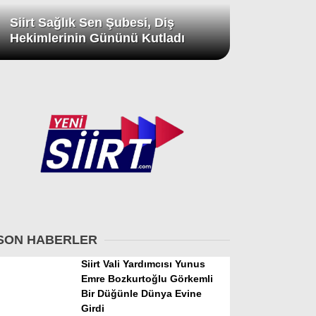
Siirt Sağlık Sen Şubesi, Diş
Hekimlerinin Gününü Kutladı
SON HABERLER
Siirt Vali Yardımcısı Yunus
Emre Bozkurtoğlu Görkemli
Bir Düğünle Dünya Evine
Girdi