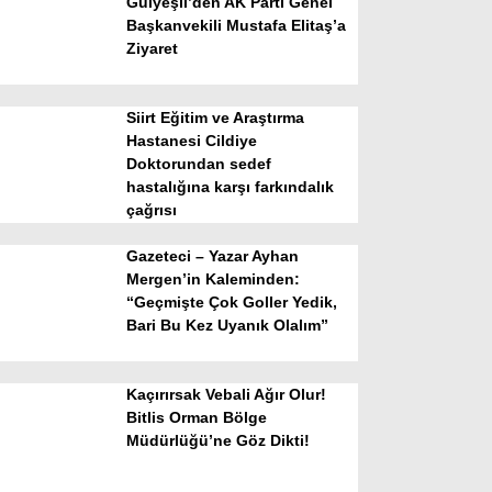
Gülyeşil’den AK Parti Genel
Başkanvekili Mustafa Elitaş’a
Ziyaret
Siirt Eğitim ve Araştırma
Hastanesi Cildiye
Doktorundan sedef
hastalığına karşı farkındalık
WhatsApp İhbar Hattı
çağrısı
Gazeteci – Yazar Ayhan
Mergen’in Kaleminden:
“Geçmişte Çok Goller Yedik,
Facebook
Bari Bu Kez Uyanık Olalım”
Kaçırırsak Vebali Ağır Olur!
Instagram
Bitlis Orman Bölge
Müdürlüğü’ne Göz Dikti!
Youtube