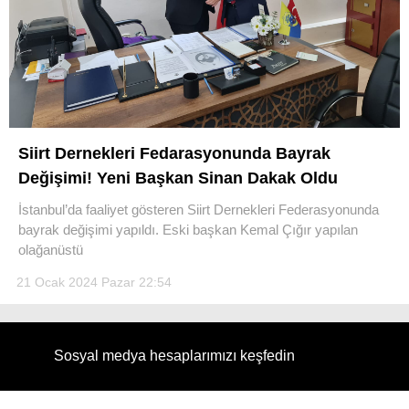
WhatsApp İhbar Hattı
Siirt Dernekleri Fedarasyonunda Bayrak
Değişimi! Yeni Başkan Sinan Dakak Oldu
Facebook
İstanbul’da faaliyet gösteren Siirt Dernekleri Federasyonunda
bayrak değişimi yapıldı. Eski başkan Kemal Çığır yapılan
olağanüstü
21 Ocak 2024 Pazar 22:54
Instagram
Youtube
Sosyal medya hesaplarımızı keşfedin