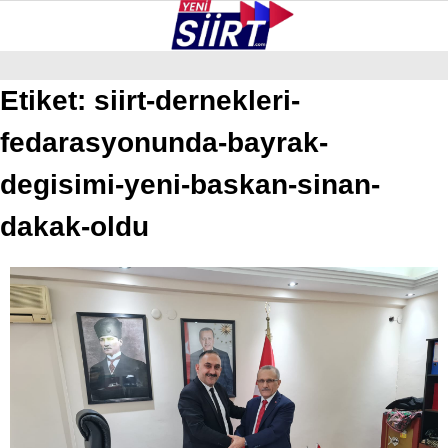
33.4
°
SIIRT
Etiket:
siirt-dernekleri-
fedarasyonunda-bayrak-
GALERİ
VİDEO
YAZARLAR
KURTALAN
degisimi-yeni-baskan-sinan-
ERUH
dakak-oldu
BAYKAN
PERVARI
ŞIRVAN
TILLO
GÜNDEM
NÖBETÇI ECZANELER